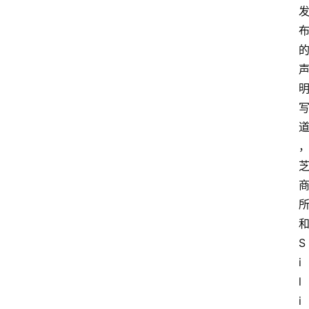
S
i
l
i