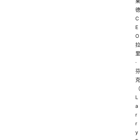
C
E
O
·
L
a
r
r
y 