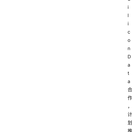
i
l
i
c
o
n 
D
a
t
a