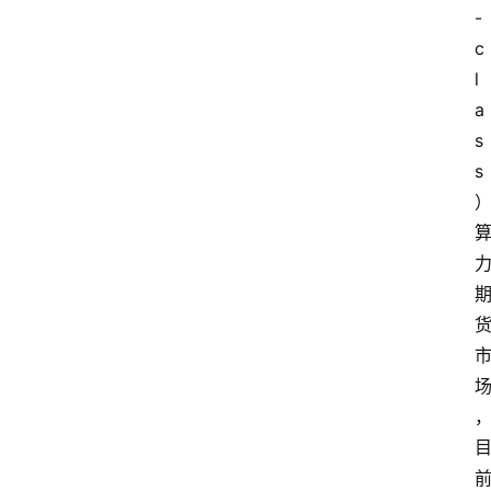
-
c
l
a
s
s