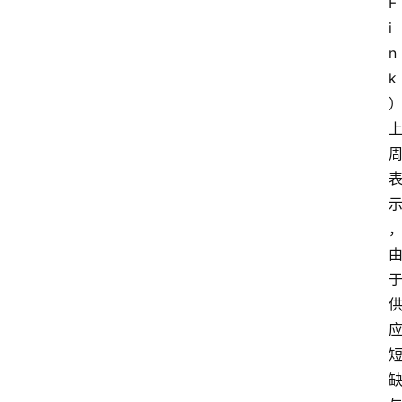
F
i
n
k