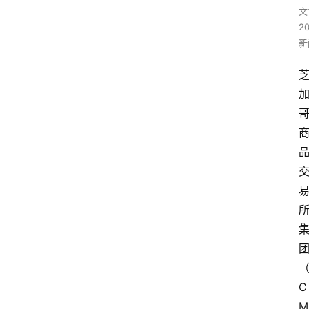
文
2
新
C
M