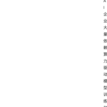
A
题
I
登录
注册
提
示
词
A
i
工
具
箱
联
系
我