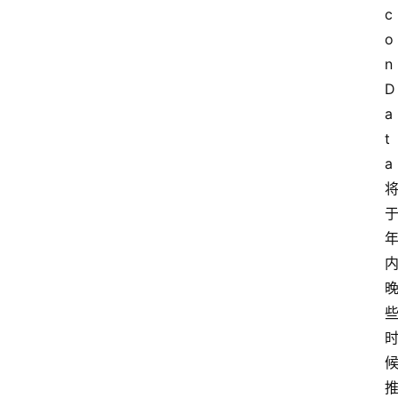
c
o
n 
D
a
t
a