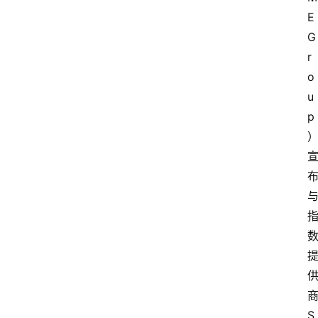
E 
G
r
o
u
p
S