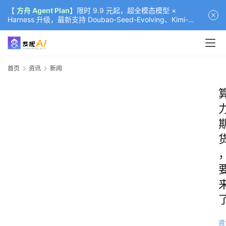
【
方舟 Agent Plan
】限时 9.9 元起，超全模态模型 ×
Harness 升级，最新支持 Doubao-Seed-Evolving、Kimi-
K3（部分）、GLM-5.2
首页
资讯
新闻
资