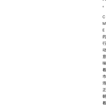
C
M
E