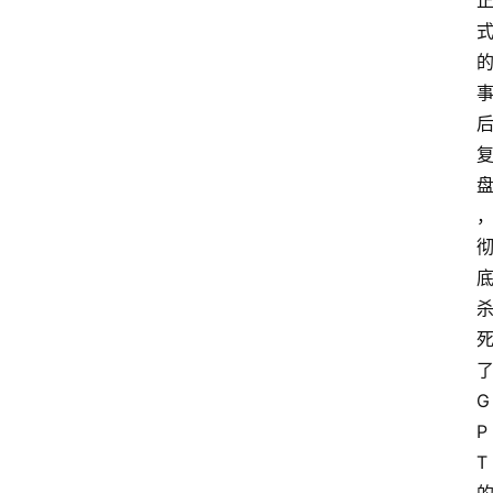
我
们
了
G
P
T 