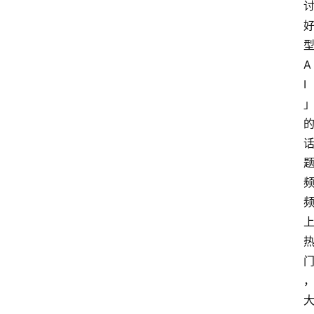
型
A
I