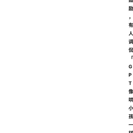
G
P
T 