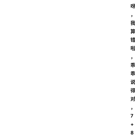
7
+
8