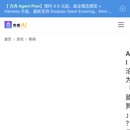
【
方舟 Agent Plan
】限时 9.9 元起，超全模态模型 ×
Harness 升级，最新支持 Doubao-Seed-Evolving、Kimi-
K3（部分）、GLM-5.2
首页
资讯
新闻
A
I