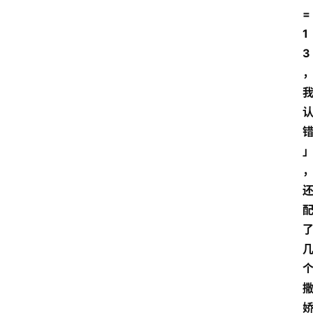
=
1
3