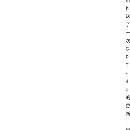
G
P
T
-
4
o