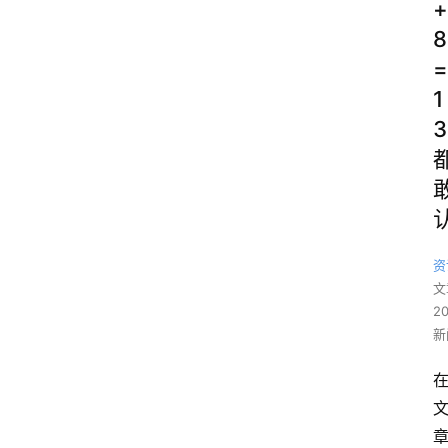
+
8
=
1
3
资
文
2
新