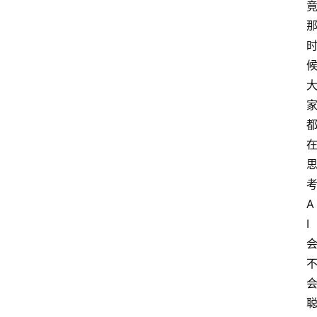
考
A
I 