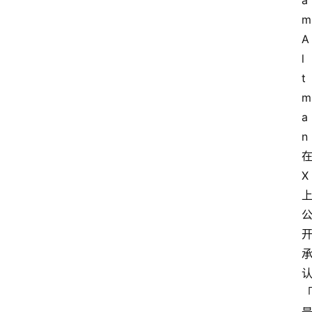
a
m 
A
l
t
m
a
n
X