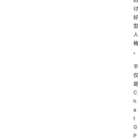
是
C
h
a
t
G
P