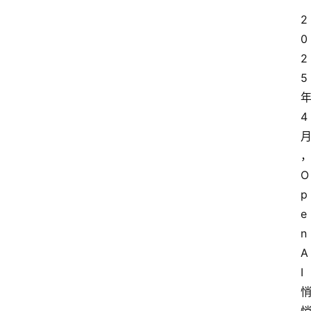
2
0
2
5
4
O
p
e
n
A
I