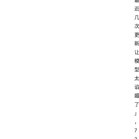
首
页
资
讯
A
i
快
讯
7