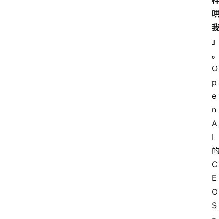
O
p
e
n
A
I
C
E
O 
S