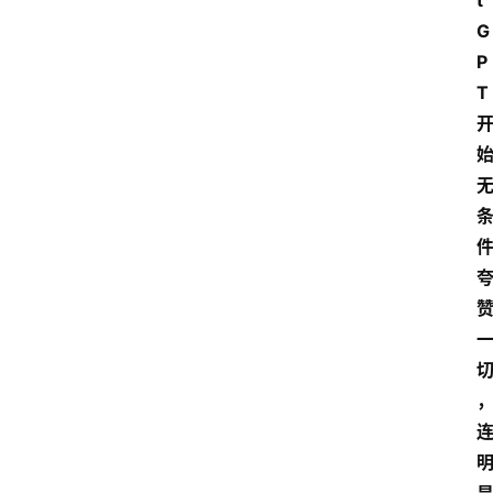
t
G
P
T