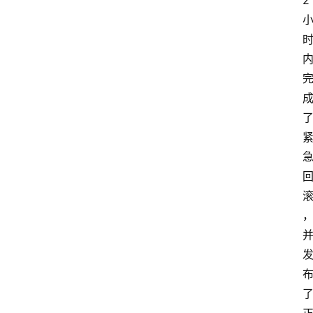
2
专
题
登录
注册
提
示
词
A
i
工
具
箱
联
系