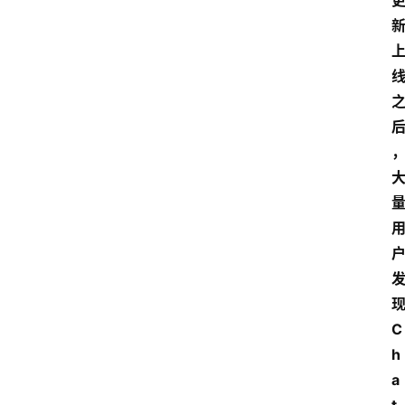
C
h
a