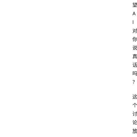
望
A
I 