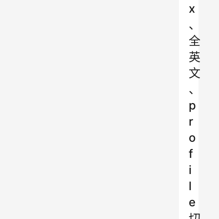
x
、
全
英
文
、
p
r
o
f
i
l
e
切