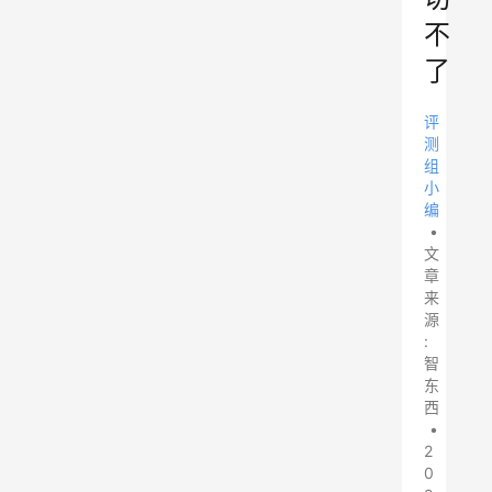
不
了
评
测
组
小
编
•
文
章
来
源
:
智
东
西
•
2
0