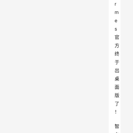
r
m
e
s
官
方
终
于
出
桌
面
版
了
！
智