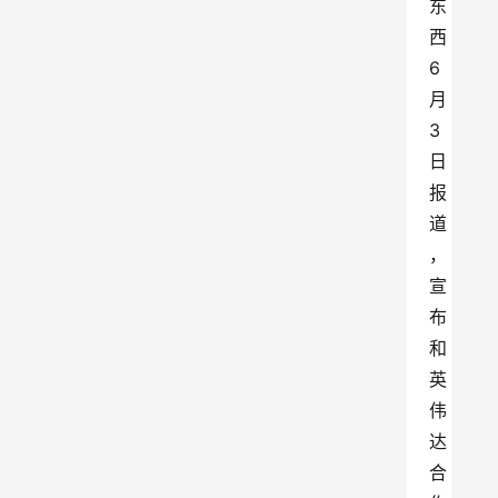
东
西
6
月
3
日
报
道
，
宣
布
和
英
伟
达
合