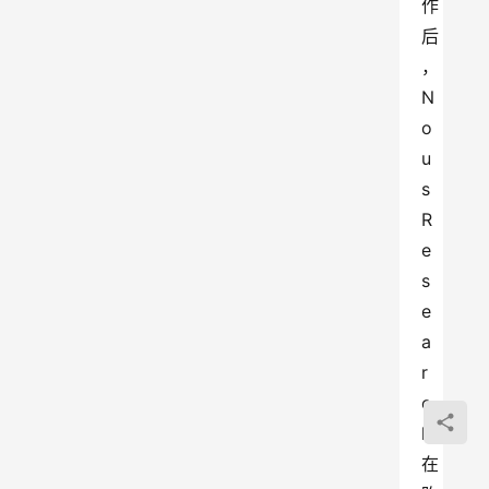
作
后
，
N
o
u
s 
R
e
s
e
a
r
c
h
在