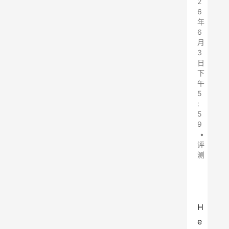
2
6
年
6
月
3
日
下
午
5
:
5
9
•
评
测
H
e