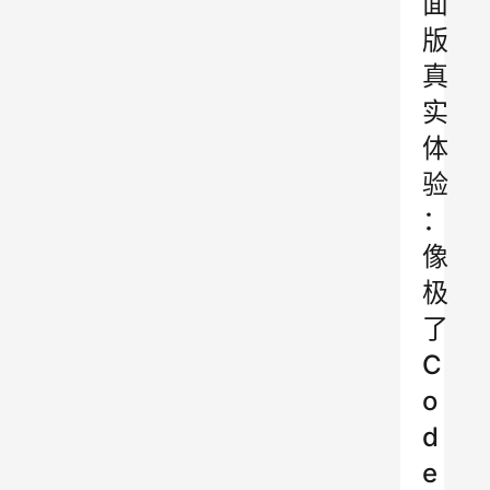
面
版
真
实
体
验
：
像
极
了
C
o
d
e