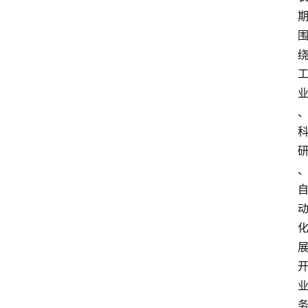
i
快
讯
专
题
登录
注册
提
示
词
A
i
工
具