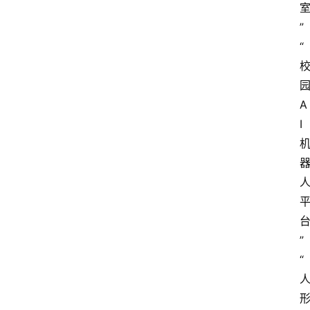
”
“
A
I
”
“