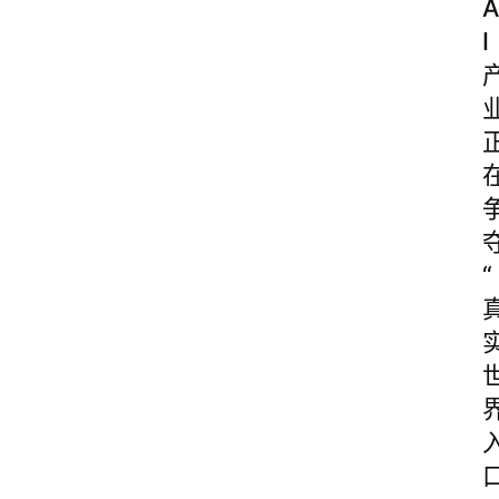
A
I
“