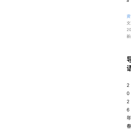
”
资
文
2
新
2
0
2
6