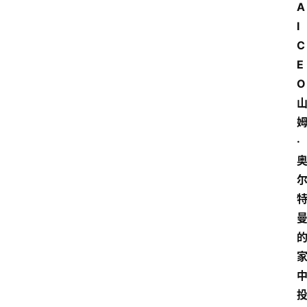
A
I 
C
E
O
·