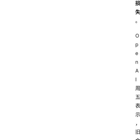
O
p
e
n
A
I