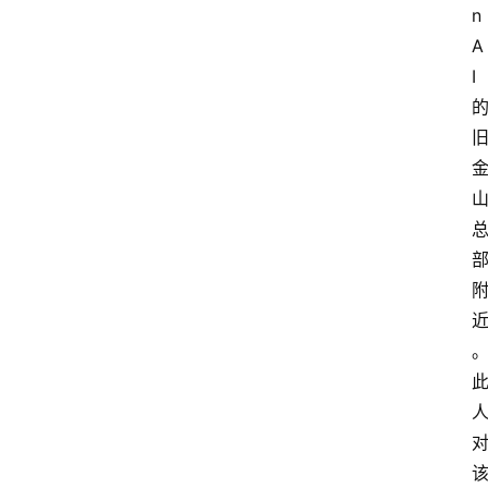
n
A
I