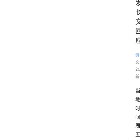
资
文
2
新