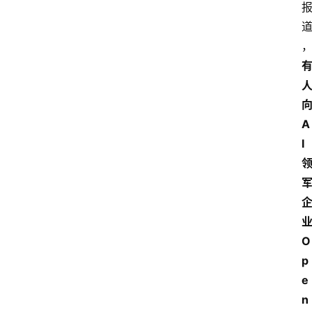
A
I
O
p
e
n