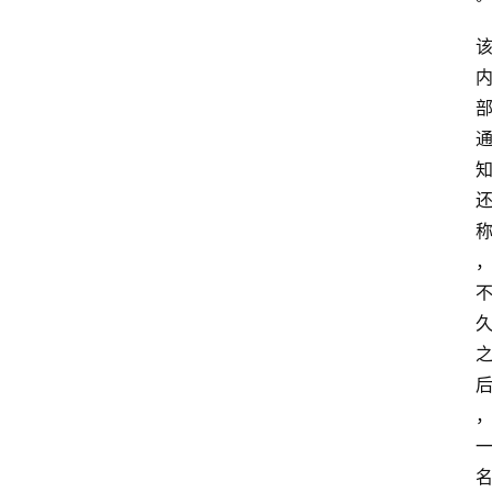
首
页
资
讯
A
i
快
讯
专
题