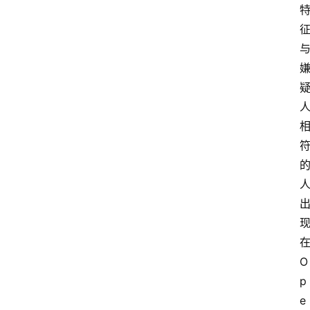
登录
注册
提
示
词
A
i
工
具
箱
联
O
系
我
p
们
e