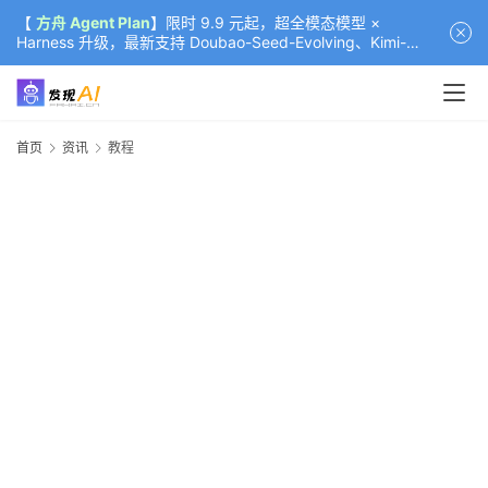
【
方舟 Agent Plan
】限时 9.9 元起，超全模态模型 ×
Harness 升级，最新支持 Doubao-Seed-Evolving、Kimi-
K3（部分）、GLM-5.2
首页
资讯
教程