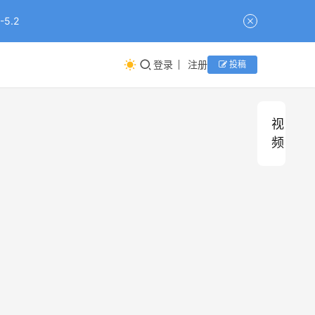
5.2
登录
注册
投稿
视
频
中
视
频
国
小
伙
2026年6月
资讯组小编
携
宇
树
C
新
机
闻