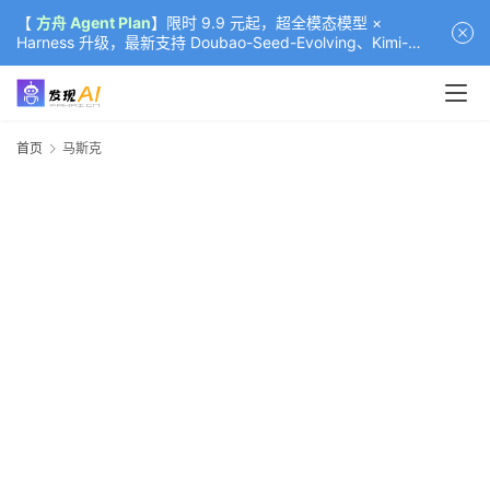
【
方舟 Agent Plan
】限时 9.9 元起，超全模态模型 ×
Harness 升级，最新支持 Doubao-Seed-Evolving、Kimi-
K3（部分）、GLM-5.2
首页
马斯克