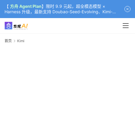
【
方舟 Agent Plan
】限时 9.9 元起，超全模态模型 ×
Harness 升级，最新支持 Doubao-Seed-Evolving、Kimi-
K3（部分）、GLM-5.2
首页
Kimi
K