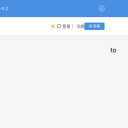
5.2
登录
注册
投稿
token
Tok
新
闻
杀死
了 A
一场
应用
不到
的“毛
资
率”游
讯组小
2026年
戏，
编
7月30
结束
妙
日
新