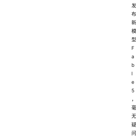
型
F
a
b
l
e 
5