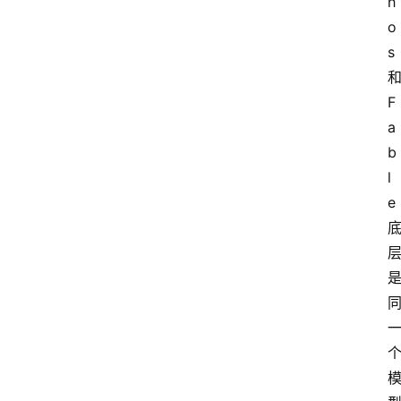
h
o
s 
和
F
a
b
l
e 