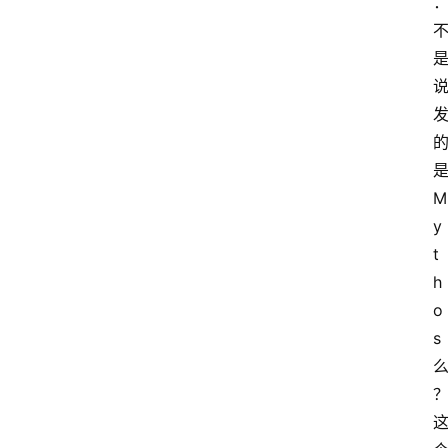
是
M
y
t
h
o
s 