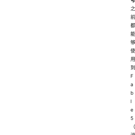
首
页
资
讯
到
F
a
A
b
i
l
快
e 
讯
5