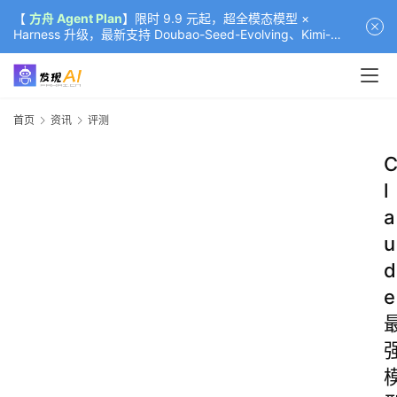
【
方舟 Agent Plan
】限时 9.9 元起，超全模态模型 ×
Harness 升级，最新支持 Doubao-Seed-Evolving、Kimi-
K3（部分）、GLM-5.2
首页
资讯
评测
l
a
u
d
e