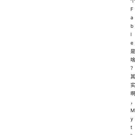
个
F
a
b
l
e 
M
y
t