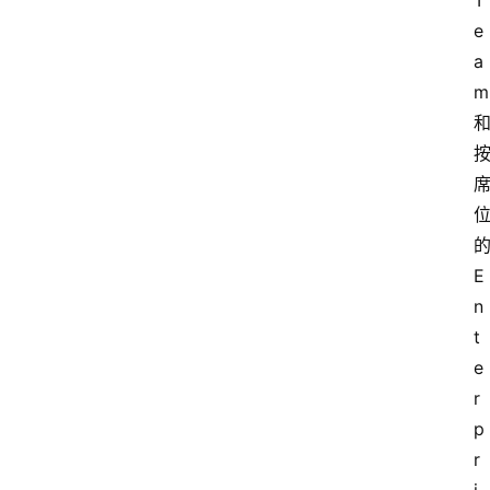
T
e
a
m 
的
E
n
t
e
r
p
r