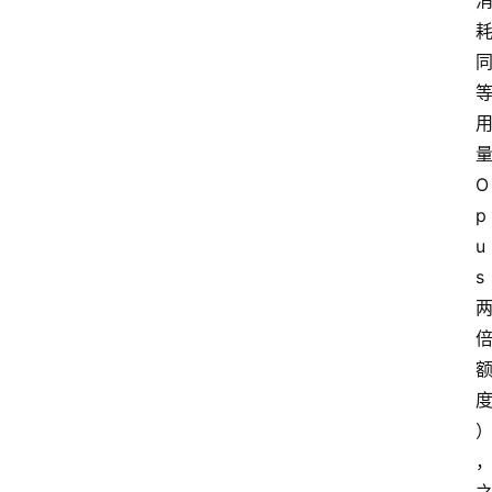
专
题
登录
注册
提
示
量
词
O
p
u
A
s 
i
工
具
箱
联
系