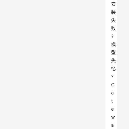
安
装
失
败
？
模
型
失
忆
？
G
a
t
e
w
a