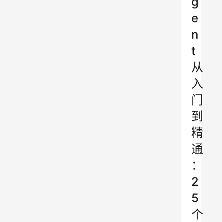
g
e
n
t
从
入
门
到
精
通
：
2
5
个