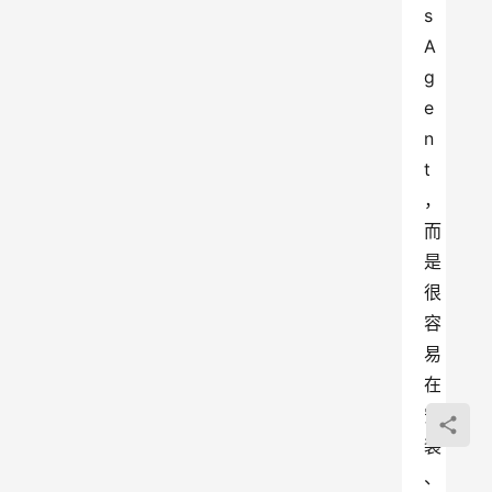
s
A
g
e
n
t
，
而
是
很
容
易
在
安
装
、