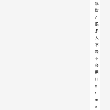
暴
增
？
很
多
人
不
是
不
会
用
H
e
r
m
e