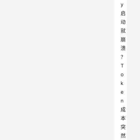
y
启
动
就
崩
溃
？
T
o
k
e
n
成
本
突
然