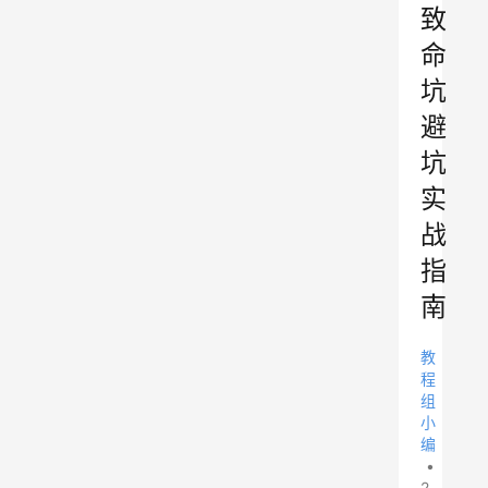
致
命
坑
避
坑
实
战
指
南
教
程
组
小
编
•
2