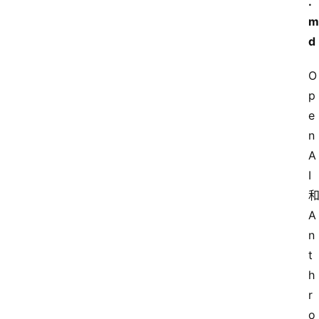
.
m
d
O
p
e
n
A
I
A
n
t
h
r
o