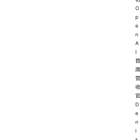
O
p
e
n
A
I
D
e
n
i
s