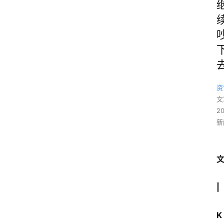
资
文
2
新
|
K