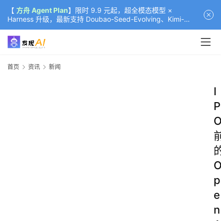
【
方舟 Agent Plan
】限时 9.9 元起，超全模态模型 ×
Harness 升级，最新支持 Doubao-Seed-Evolving、Kimi-
K3（部分）、GLM-5.2
首页
资讯
新闻
I
P
p
e
n