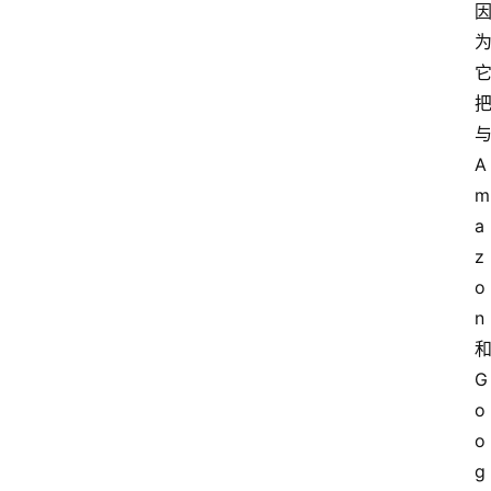
A
m
a
z
o
n
G
o
o
g