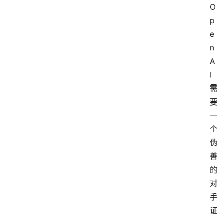
O
p
e
n
A
I