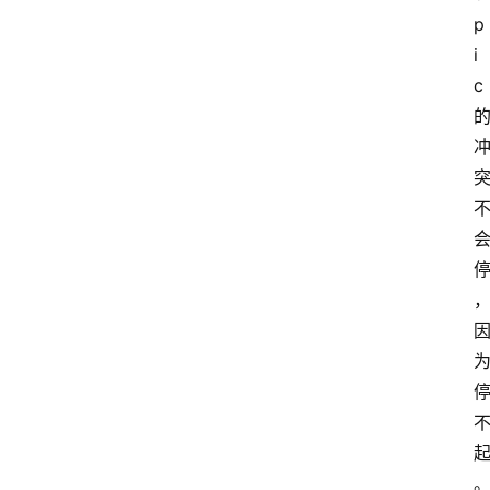
p
i
c