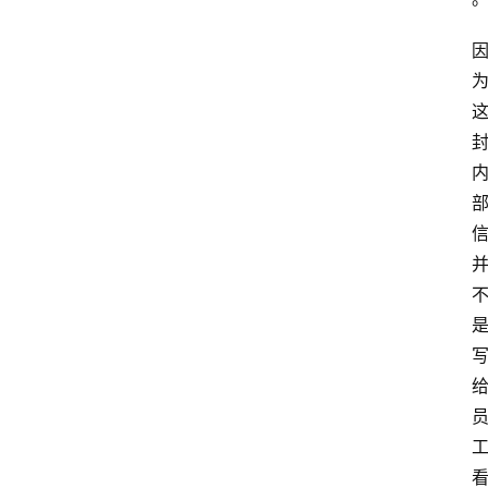
首
页
资
讯
A
i
快
讯