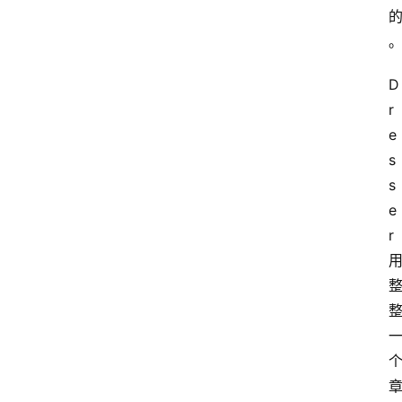
专
题
D
登录
注册
提
r
示
e
词
s
s
e
A
r
i
工
具
箱
联
系