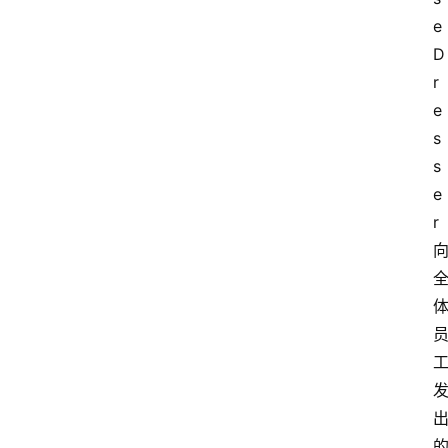
e
D
r
e
s
s
e
r