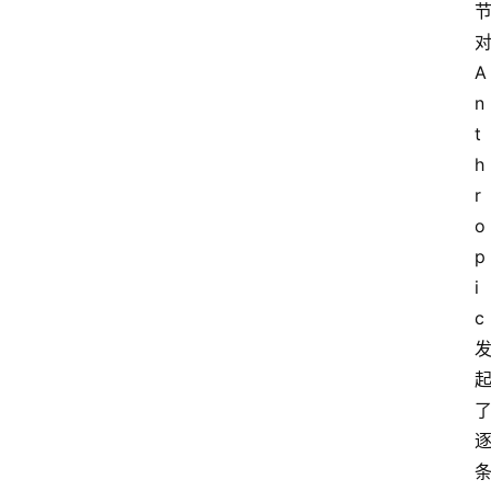
我
们
A
n
t
h
r
o
p
i
c