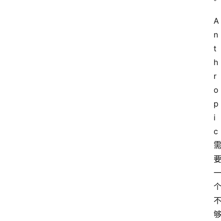
A
n
t
h
r
o
p
i
c