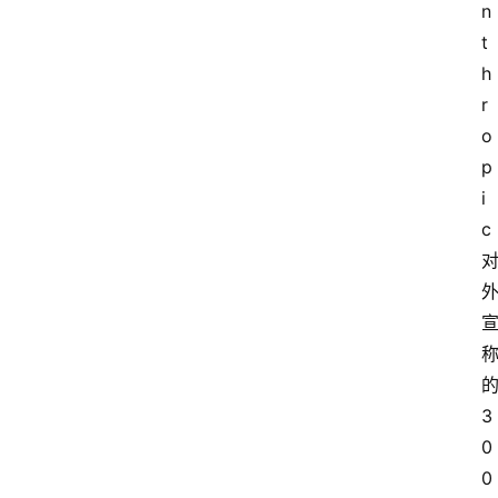
n
t
h
r
o
p
i
c
3
0
0