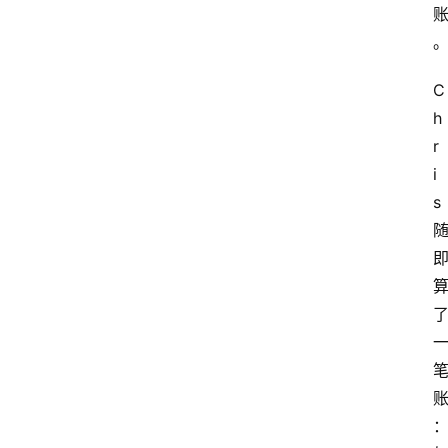
题
登录
注册
提
C
示
h
词
r
i
s
A
i
工
具
箱
联
系
我