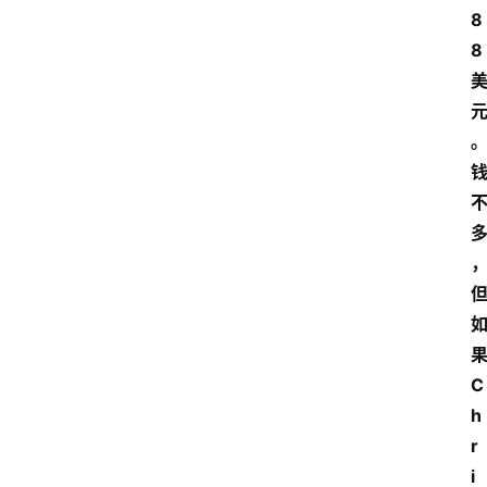
8
8
C
h
r
i