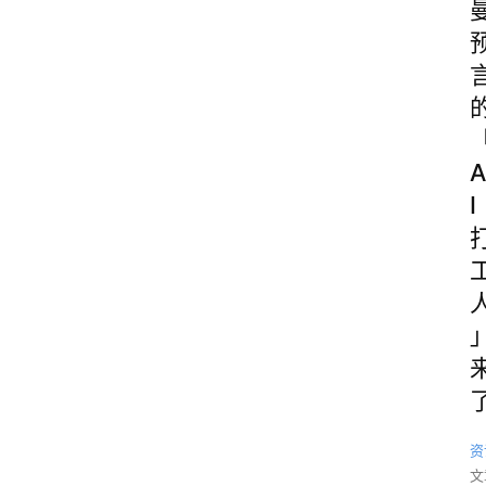
A
I
资
文