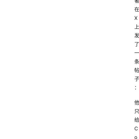
X
C
o