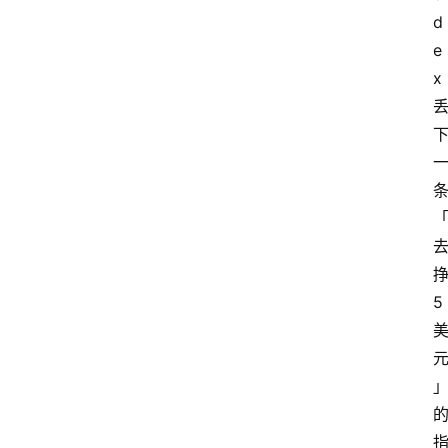
d
e
x
5