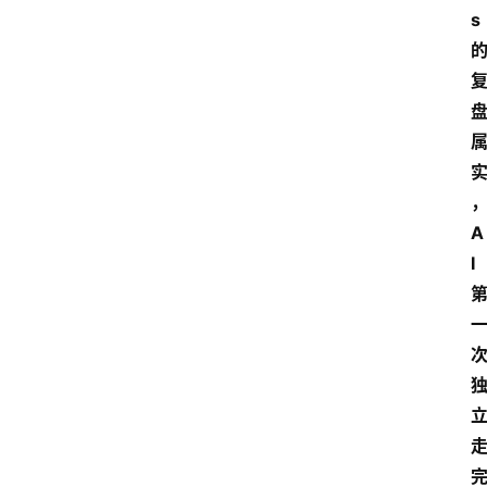
s
A
I