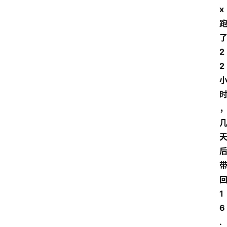
x
2
2
1
6
.