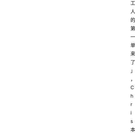
C
h
r
i
s