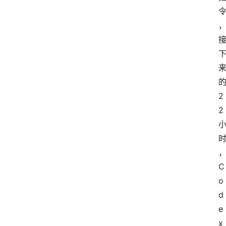
2
2
C
o
d
e
x