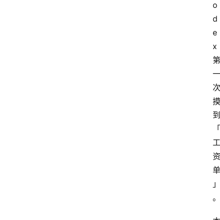
o
d
e
x