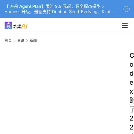
【
方舟 Agent Plan
】限时 9.9 元起，超全模态模型 ×
Harness 升级，最新支持 Doubao-Seed-Evolving、Kimi-
K3（部分）、GLM-5.2
首页
资讯
新闻
o
d
e
x
2
2