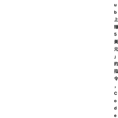
u
b
5
C
o
d
e