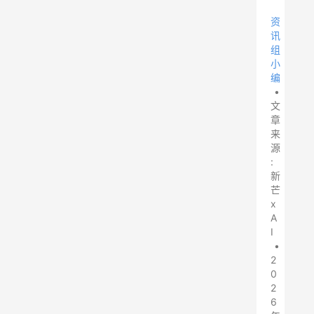
资
讯
组
小
编
•
文
章
来
源
:
新
芒
x
A
I
•
2
0
2
6