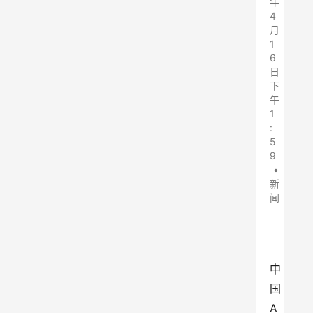
年
4
月
1
6
日
下
午
1
:
5
9
•
新
闻
中
国
A