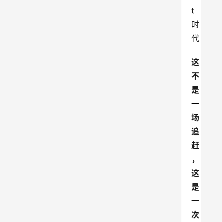
t
时
代
这
不
是
一
场
追
赶
，
这
是
一
次