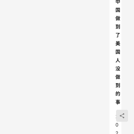
中
国
做
到
了
美
国
人
没
做
到
的
事
2
0
2