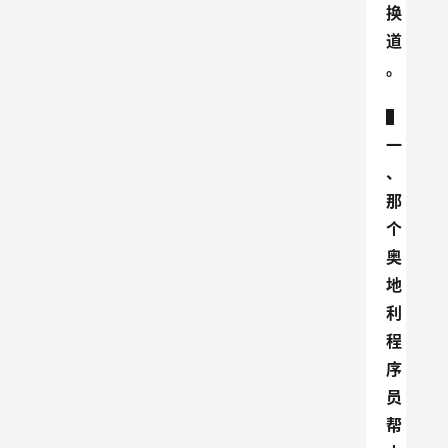
换
道
。
▌
一
、
那
个
奥
地
利
程
序
员
帮