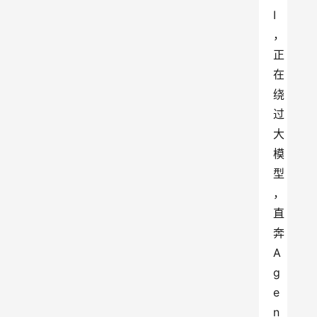
I
，
正
在
绕
过
大
模
型
，
直
奔
A
g
e
n