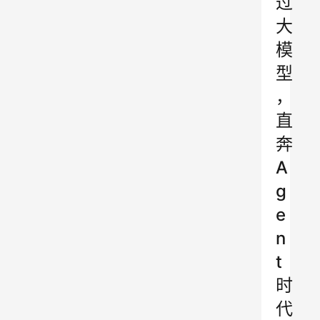
过
大
模
型
，
直
奔
A
g
e
n
t
时
代