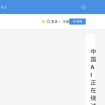
5.2
登录
注册
投稿
中
国
A
I
正
在
绕