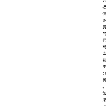
提
示
词
A
i
工
具
箱
联
系
我
们