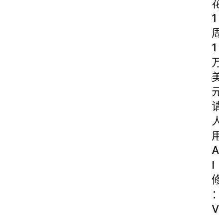
1
1
A
I
V