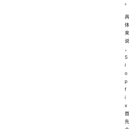
页
资
讯
S
A
i
l
快
o
讯
p
f
i
专
x 
题
登录
注册