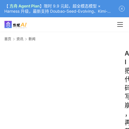
【
方舟 Agent Plan
】限时 9.9 元起，超全模态模型 ×
Harness 升级，最新支持 Doubao-Seed-Evolving、Kimi-
K3（部分）、GLM-5.2
首页
资讯
新闻
A
I