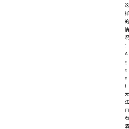
A
g
e
n
t 