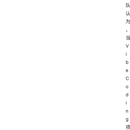
当
V
i
b
e 
C
o
d
i
n
g 