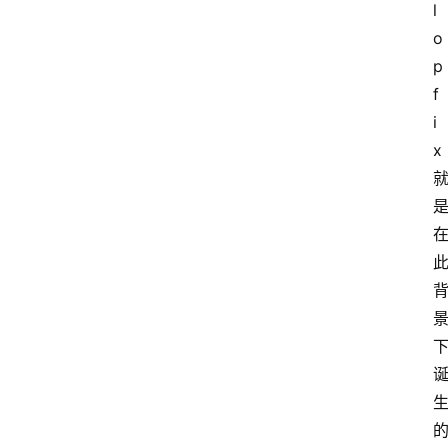
l
o
p
f
i
x 
首