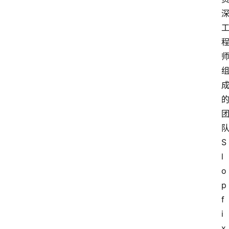
队
S
l
o
p
f
i
x