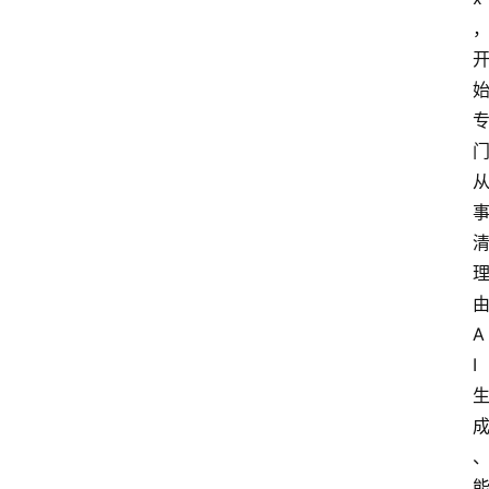
由
A
I 