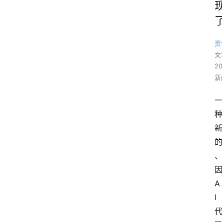
资
文
2
新
因
A
I 