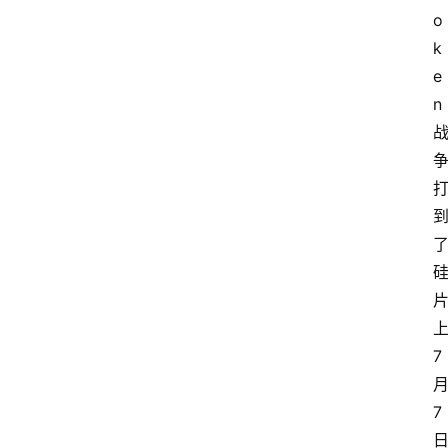
o
k
e
n
7
7