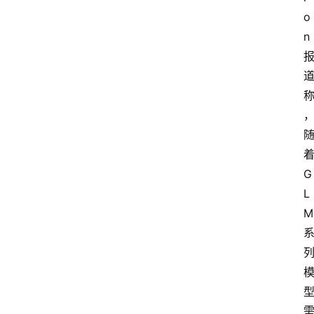
o
n
G
L
M