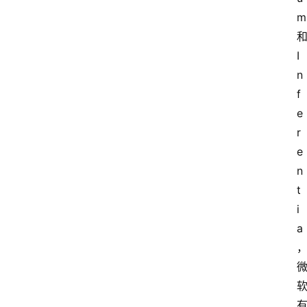
m
I
n
f
e
r
e
n
t
i
a