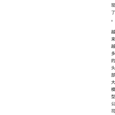
首
页
资
讯
A
i