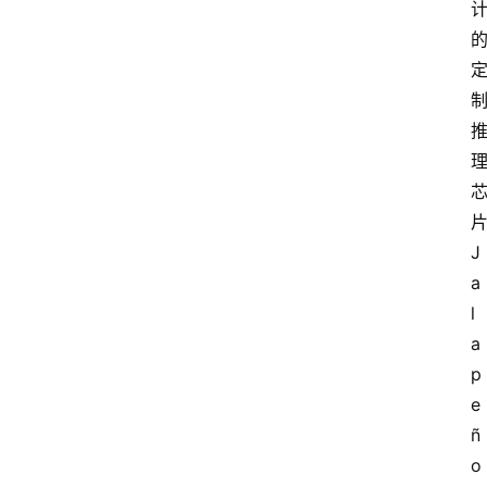
J
a
l
a
p
e
ñ
o