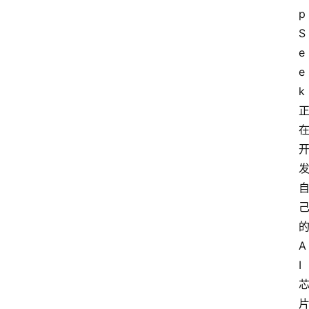
p
S
e
e
k
A
I