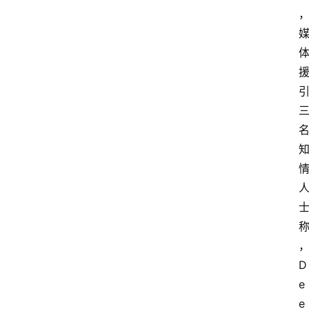
D
e
e