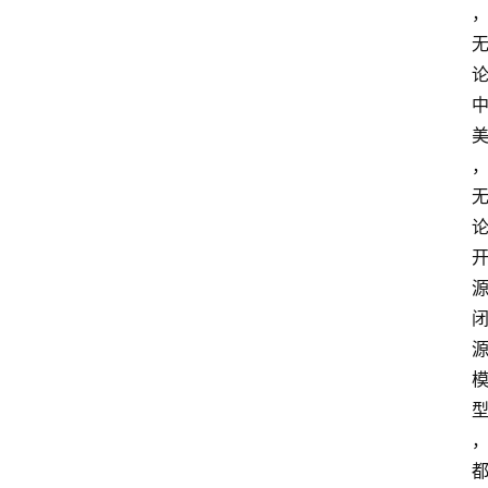
快
讯
专
题
登录
注册
提
示
词
A
i
工
具
箱