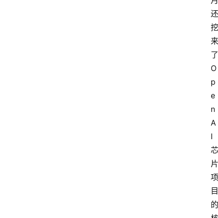
O
p
e
n
A
I