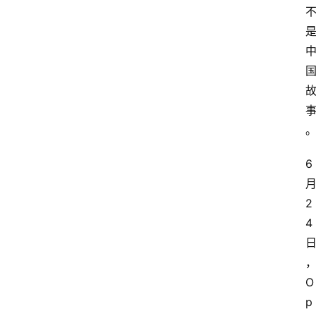
6
2
4
O
p