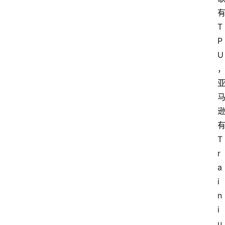
T
P
U
T
r
a
i
n
i
u