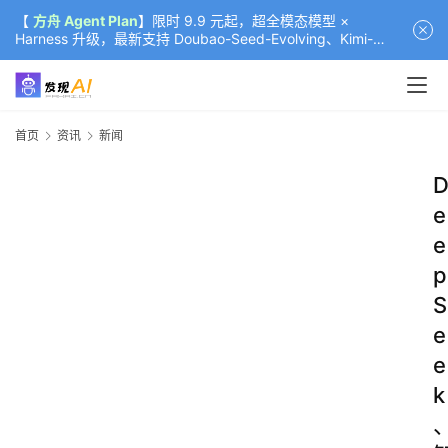
【
方舟 Agent Plan
】限时 9.9 元起，超全模态模型 ×
Harness 升级，最新支持 Doubao-Seed-Evolving、Kimi-
K3（部分）、GLM-5.2
首页
资讯
新闻
e
e
p
S
e
e
k