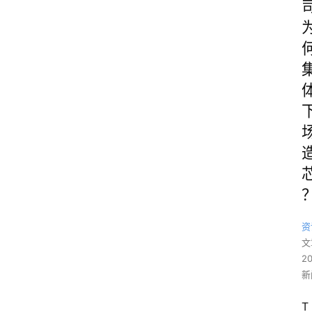
资
文
2
新
T