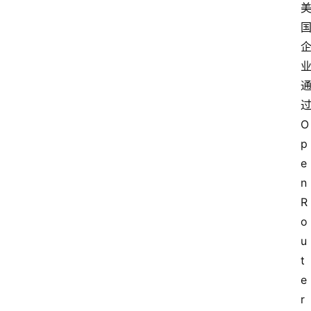
O
p
e
n
R
o
u
t
e
r