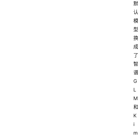
G
L
M
K
i
m