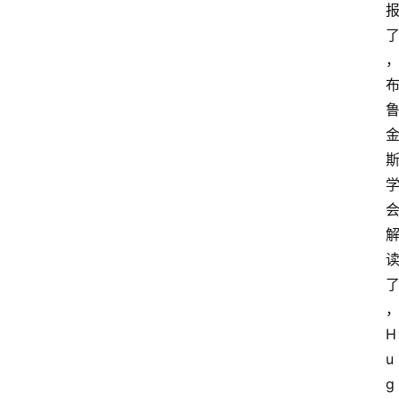
H
u
g