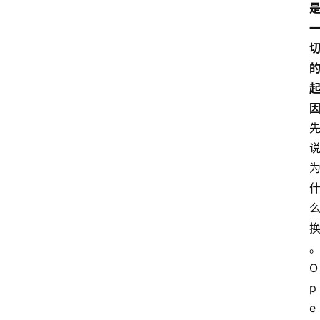
资
讯
A
i
快
讯
专
题
O
p
登录
注册
提
e
示