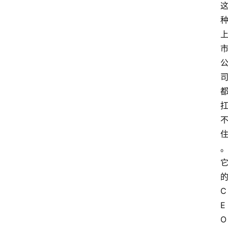
C
E
O