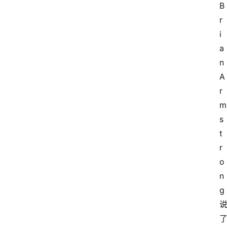
B
r
i
a
n
A
r
m
s
t
r
o
n
g