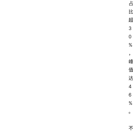
3
0
%
4
6
%