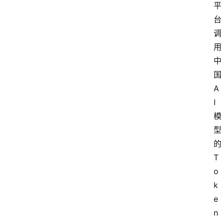
A
I
T
o
k
e
n