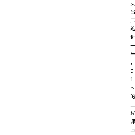
9
1
%