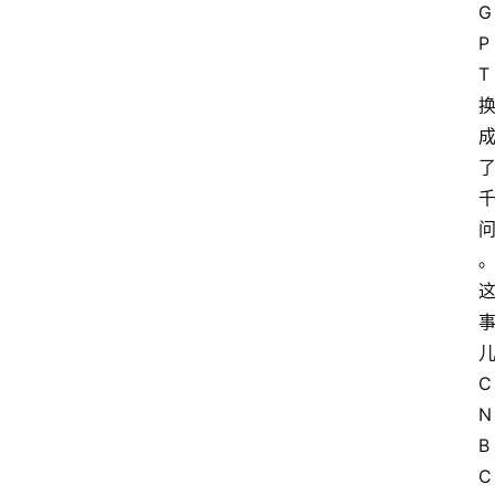
G
P
T
C
N
B
C