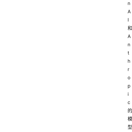
n
词
A
I
A
A
i
工
n
具
t
箱
h
r
o
联
p
系
i
我
c
们