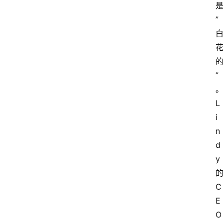
”
”
L
i
n
d
y
C
E
O