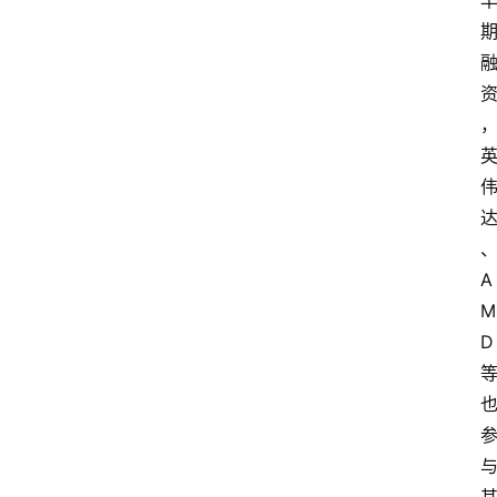
A
M
D