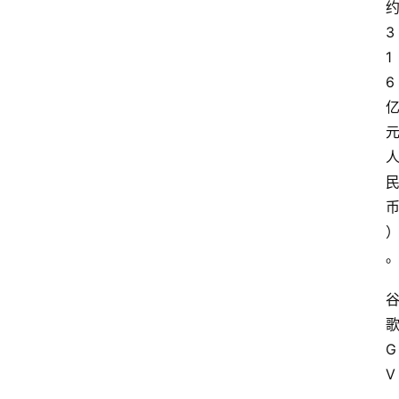
3
1
6
G
V