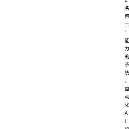
0
们
”
A
I