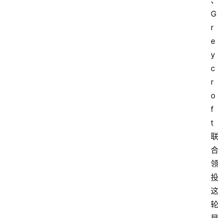
G
r
e
y
c
r
o
f
t