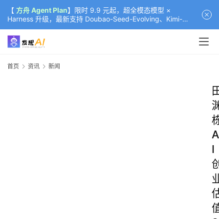
【
方舟 Agent Plan
】限时 9.9 元起，超全模态模型 ×
Harness 升级，最新支持 Doubao-Seed-Evolving、Kimi-
K3（部分）、GLM-5.2
首页
资讯
新闻
A
I