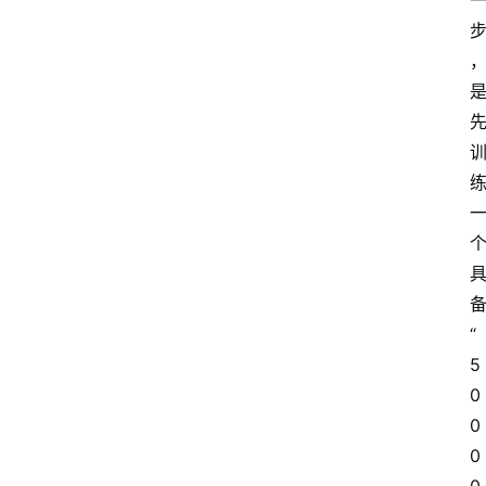
题
登录
注册
提
示
词
A
i
工
具
“
箱
5
0
联
0
系
0
我