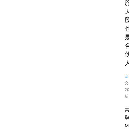
资
文
2
新
M