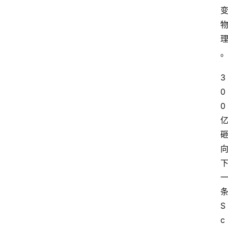
3
0
0
S
c