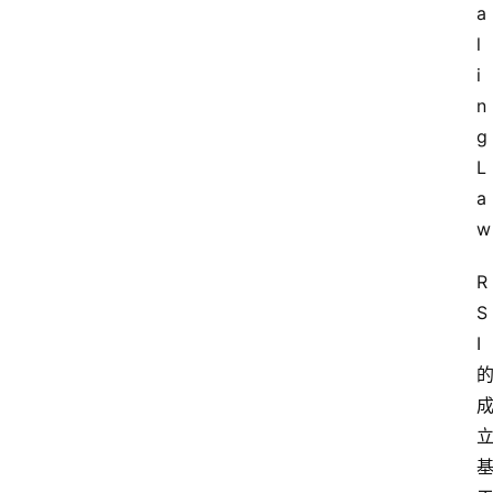
a
l
i
n
g 
L
a
w
R
S
I