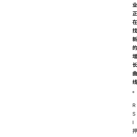
R
S
I