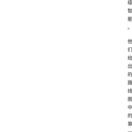
首
页
资
讯
A
i
快
讯
专