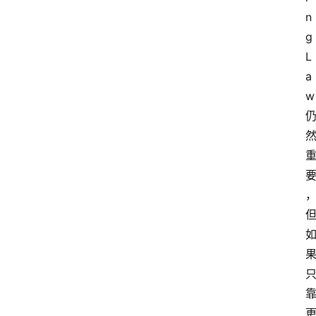
n
g 
L
a
w