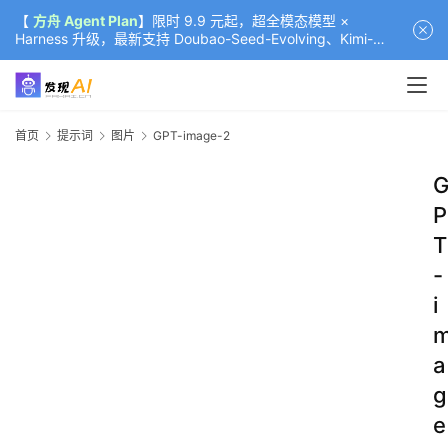
【
方舟 Agent Plan
】限时 9.9 元起，超全模态模型 ×
Harness 升级，最新支持 Doubao-Seed-Evolving、Kimi-
K3（部分）、GLM-5.2
首页
提示词
图片
GPT-image-2
P
T
-
i
a
g
e