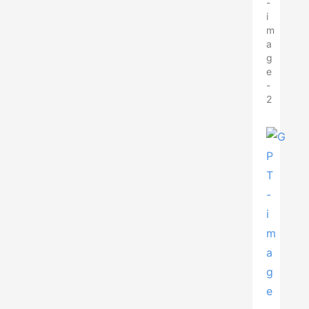
-
i
m
a
g
e
-
2