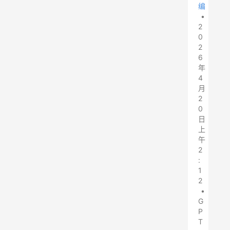
编
•
2
0
2
6
年
4
月
2
0
日
上
午
2
:
1
2
•
G
P
T