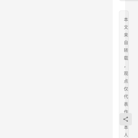
本
文
来
自
转
载
，
观
点
仅
代
表
作
者
本
人