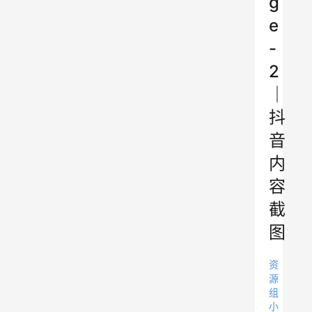
g
e
-
2
｜
抖
音
内
容
截
图
资
源
组
小