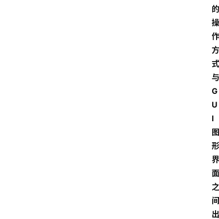
G
U
I