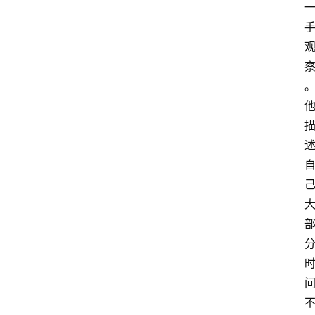
首
页
资
讯
A
i
快
讯
专