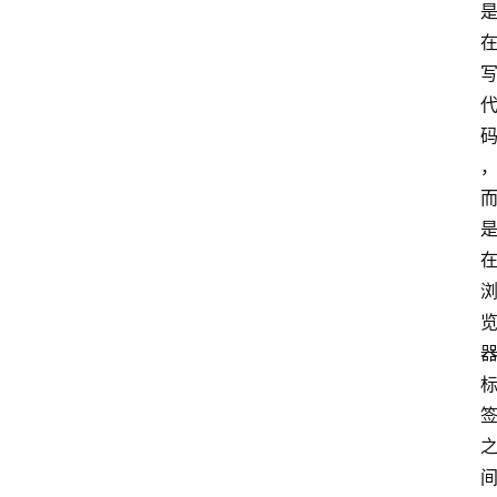
题
登录
提
示
词
A
i
工
具
箱
联
系
我