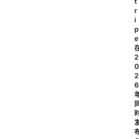
t
r
i
p
e
2
0
2
6