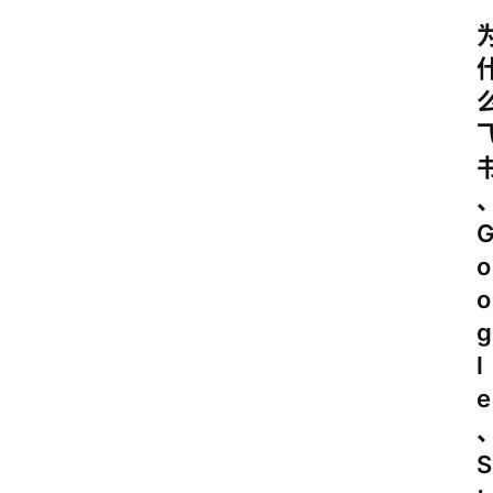
o
o
g
l
e
S