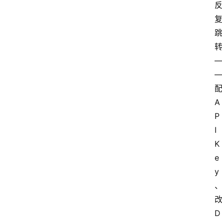
们
A
P
I 
K
e
y
D