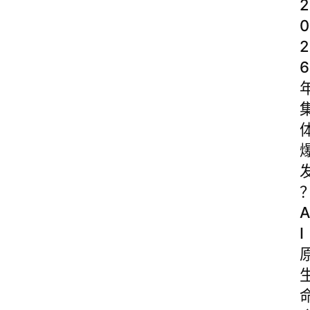
2
0
2
6
A
I