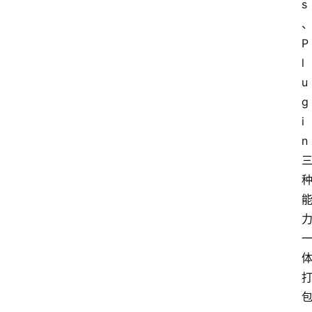
s
P
l
u
g
i
n