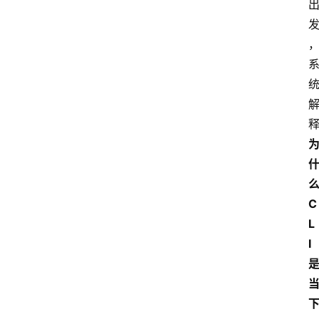
C
L
I