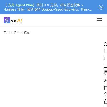
【
方舟 Agent Plan
】限时 9.9 元起，超全模态模型 ×
Harness 升级，最新支持 Doubao-Seed-Evolving、Kimi-
K3（部分）、GLM-5.2
首页
资讯
教程
L
I