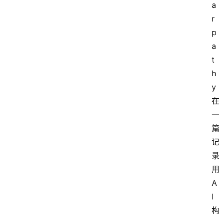
a
r
p
a
t
h
y
A
I