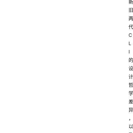
C
L
I