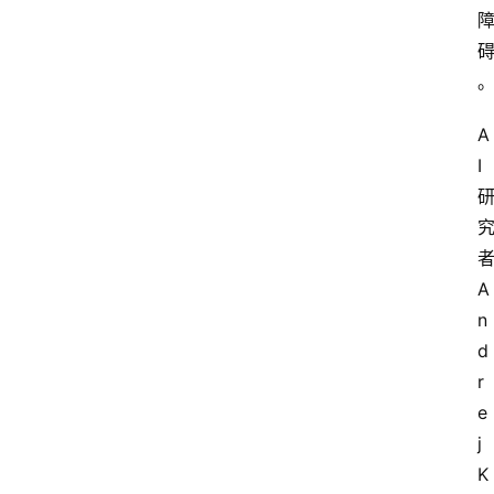
A
I
A
n
d
r
e
j 
K