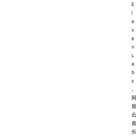
E
l
e
v
e
n
L
a
b
s