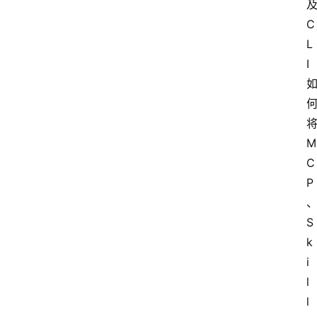
C
L
I
M
C
P
S
k
i
l
l