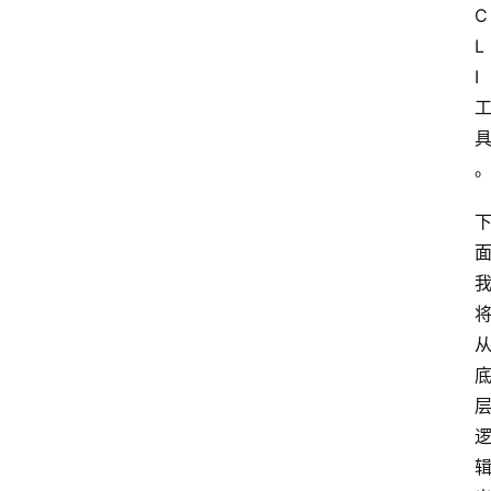
C
L
I