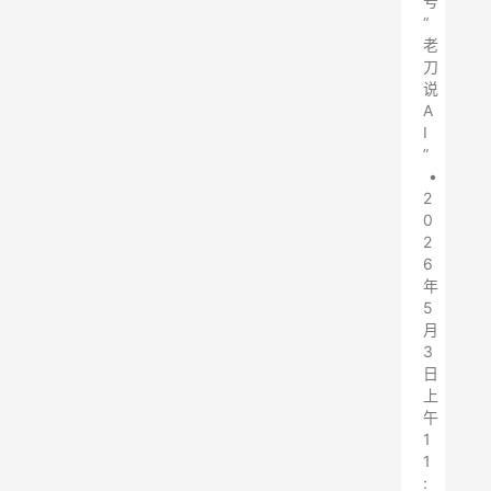
号
“
老
刀
说
A
I
”
•
2
0
2
6
年
5
月
3
日
上
午
1
1
: