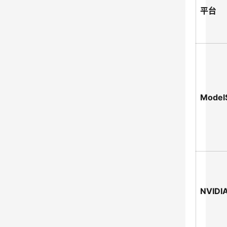
平台
Model
NVIDI