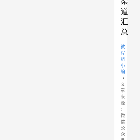
渠
道
汇
总
教
程
组
小
编
•
文
章
来
源
:
微
信
公
众