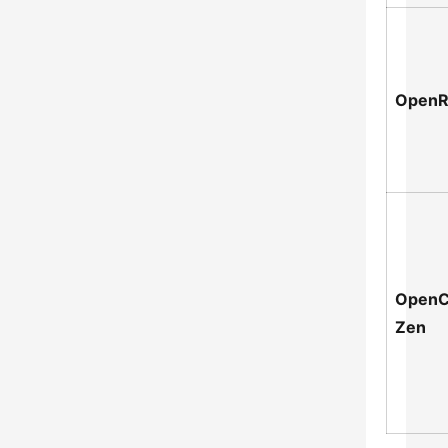
OpenR
Open
Zen