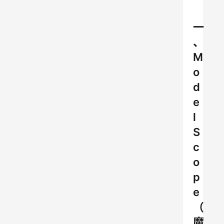
一
、
M
o
d
e
l
S
c
o
p
e
（
魔