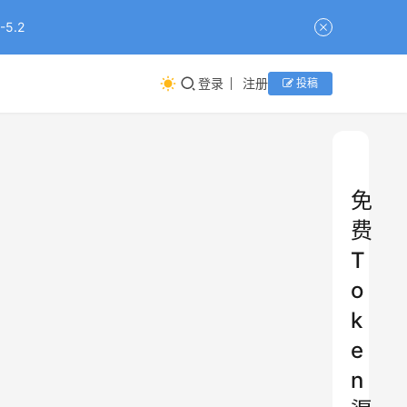
5.2
登录
注册
投稿
免
费
T
o
k
e
n