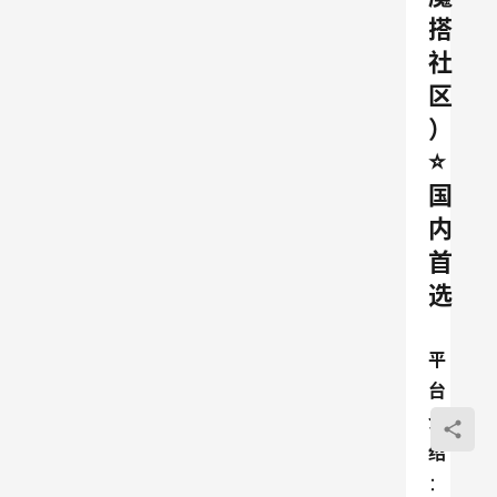
搭
社
区
）
⭐
国
内
首
选
平
台
介
绍
：