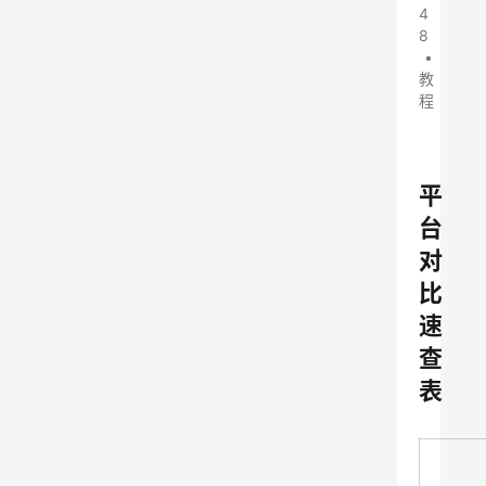
4
8
•
教
程
平
台
对
比
速
查
表