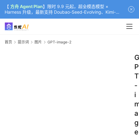
【
方舟 Agent Plan
】限时 9.9 元起，超全模态模型 ×
Harness 升级，最新支持 Doubao-Seed-Evolving、Kimi-
K3（部分）、GLM-5.2
首页
提示词
图片
GPT-image-2
P
T
-
i
a
g
e