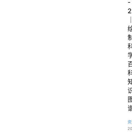
-
2
资
2