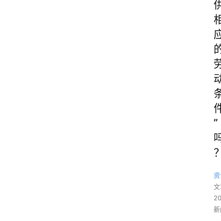
”
资
文
2
新