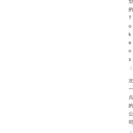
T
o
k
e
n
s