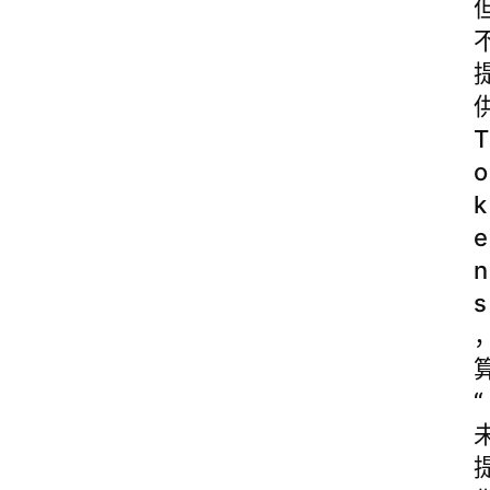
T
o
k
e
n
s
“