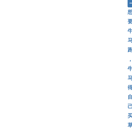
A
i
快
讯
专
题
登录
注册
提
示
词