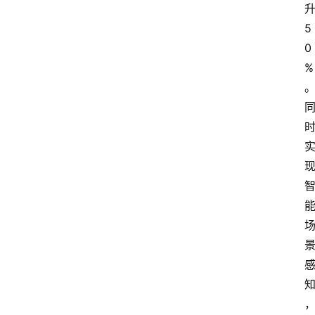
5
0
%