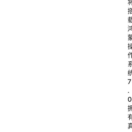
7
.
0