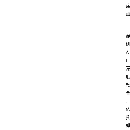
首
页
A
I
资
讯
A
i
快
讯