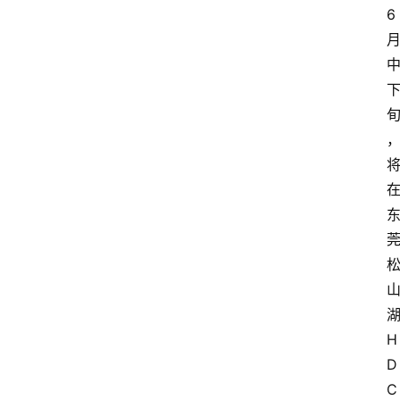
6
H
D
C