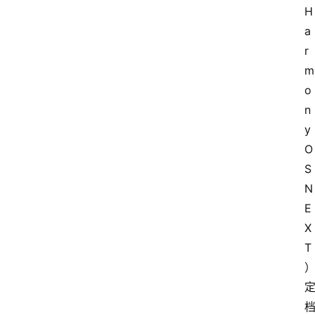
H
a
r
m
o
n
y
O
S 
N
E
X
T