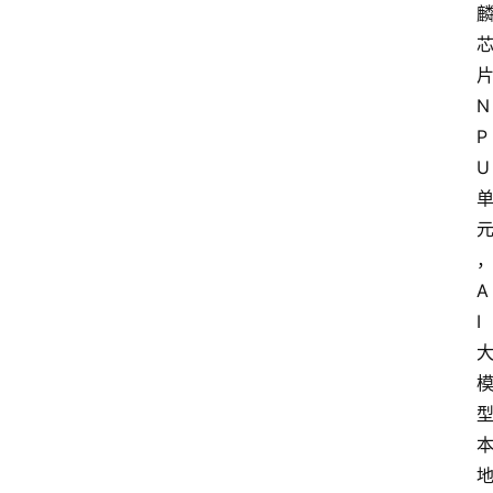
专
题
N
登录
注册
提
P
示
U
词
A
A
i
I
工
具
箱
联
系