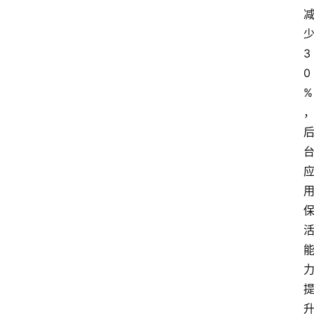
3
0
%