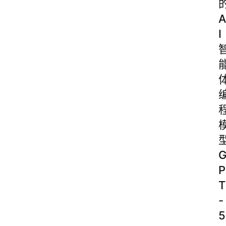
A
I
P
T
-
5