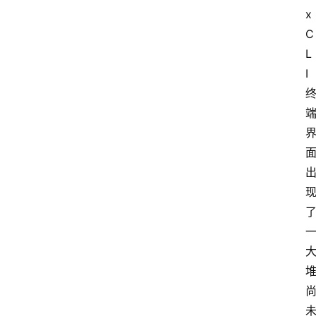
x
C
L
I