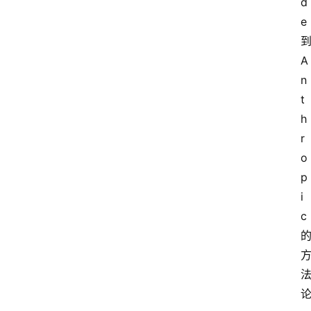
d
e
A
n
t
h
r
o
p
i
c