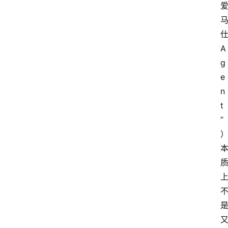
A
g
e
n
t
”