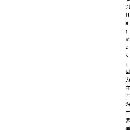
H
e
r
m
e
s