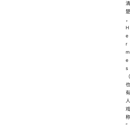
H
e
r
m
e
s
“