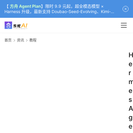
【
方舟 Agent Plan
】限时 9.9 元起，超全模态模型 ×
Harness 升级，最新支持 Doubao-Seed-Evolving、Kimi-
K3（部分）、GLM-5.2
首页
资讯
教程
e
r
e
s
A
g
e