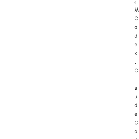
C
o
d
e
x
C
l
a
u
d
e
C
o