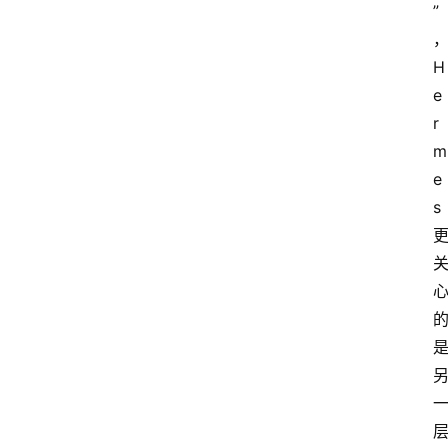
”
H
e
r
m
e
s