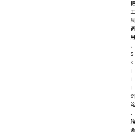
S
k
i
l
l