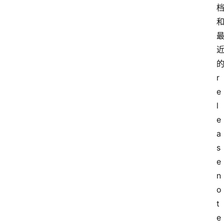
r
e
l
e
a
s
e
n
o
t
e