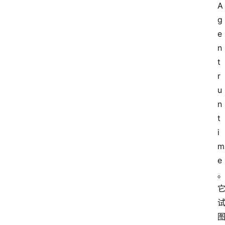
A
g
e
n
t
r
u
n
t
i
m
e