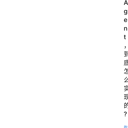
A
g
e
n
t
?
教