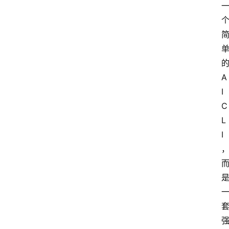
A
I
C
L
I