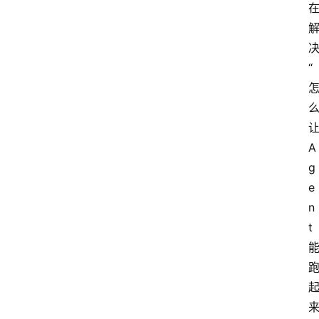
“
A
g
e
n
t