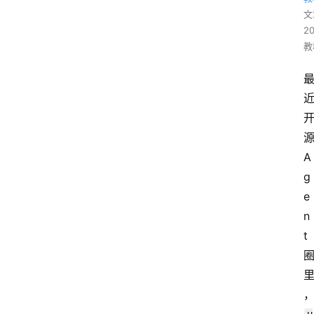
文
2
教
A
g
e
n
t