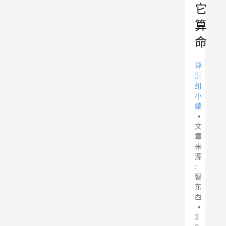
它
算
命
评
测
组
小
编
•
文
章
来
源
:
智
东
西
•
2