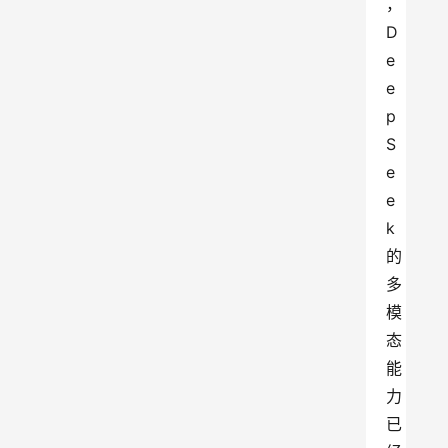
，
D
e
e
p
S
e
e
k
的
多
模
态
能
力
已