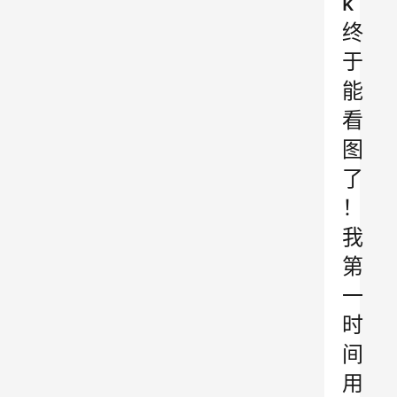
k
终
于
能
看
图
了
！
我
第
一
时
间
用