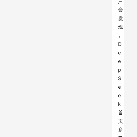
户
会
发
现
，
D
e
e
p
S
e
e
k
首
页
多