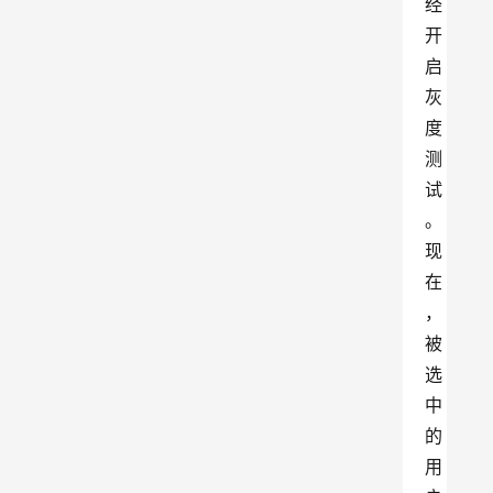
经
开
启
灰
度
测
试
。
现
在
，
被
选
中
的
用