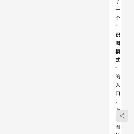
了
一
个
“
识
图
模
式
”
的
入
口
。
上
传
图