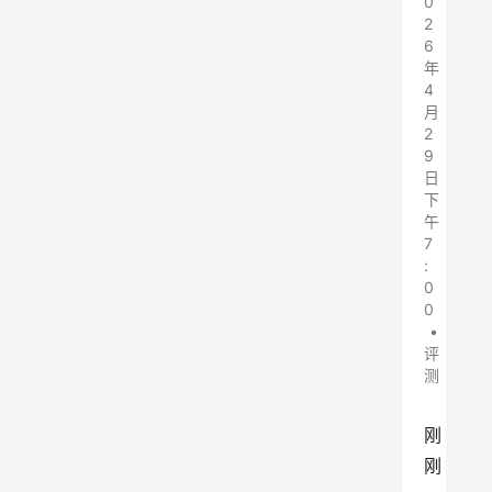
0
2
6
年
4
月
2
9
日
下
午
7
:
0
0
•
评
测
刚
刚