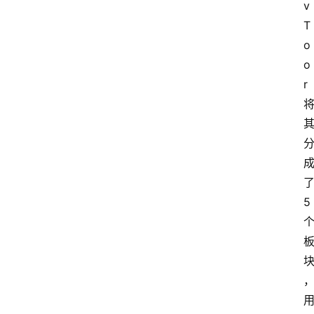
v 
T
o
o
r
5