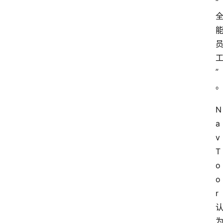
“
”
N
a
v 
T
o
o
r