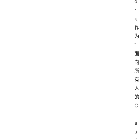
o
r
k
为
“
C
l
a
u