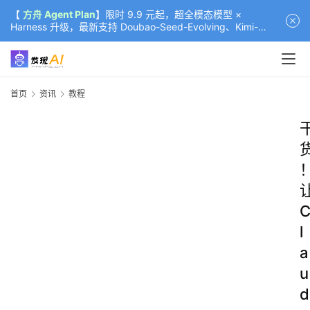
【
方舟 Agent Plan
】限时 9.9 元起，超全模态模型 ×
Harness 升级，最新支持 Doubao-Seed-Evolving、Kimi-
K3（部分）、GLM-5.2
首页
资讯
教程
l
a
u
d