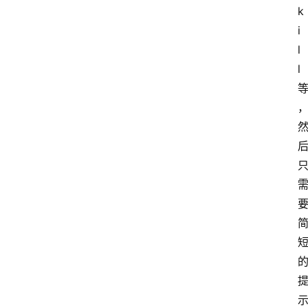
k
i
l
l