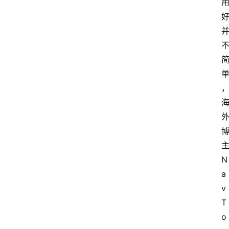
N
a
v 
T
o