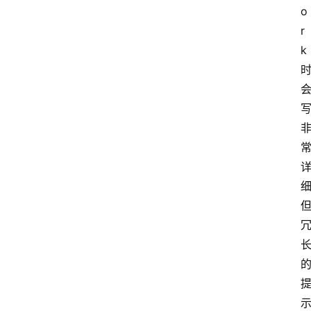
o
r
k