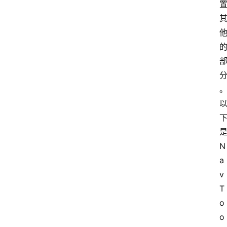
N
a
v 
T
o
o