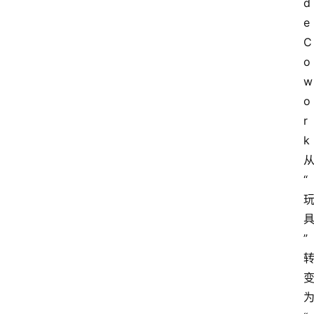
d
e 
C
o
w
o
r
k
“
”