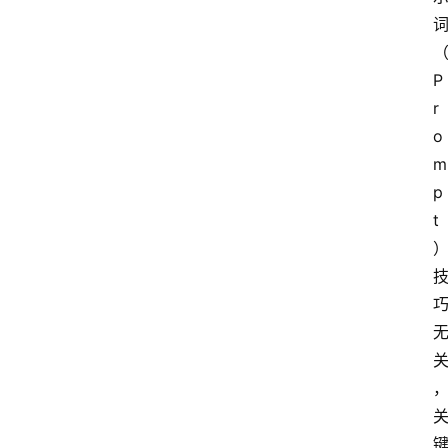
P
r
o
m
p
t