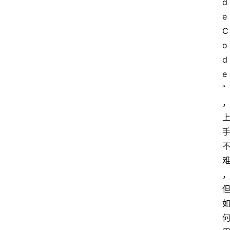
d
e 
C
o
d
e
”