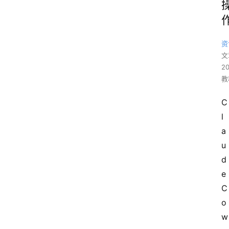
资
文
2
教
C
l
a
u
d
e 
C
o
w