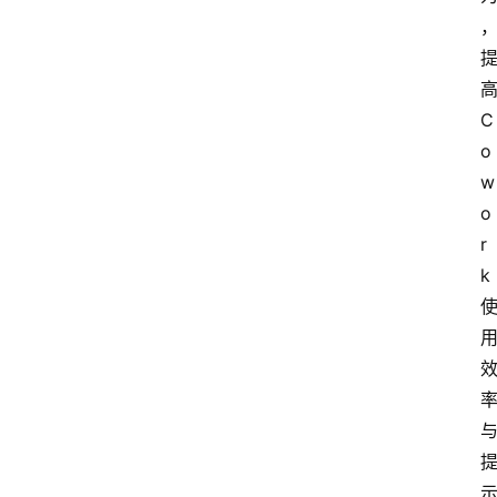
C
o
w
o
r
k