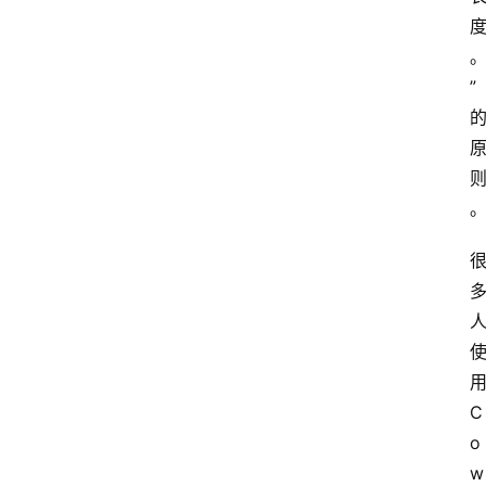
”
C
o
w