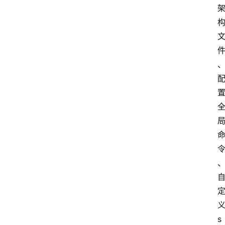
登录
注册
提
示
词
A
i
工
具
箱
联
系
我
们
s