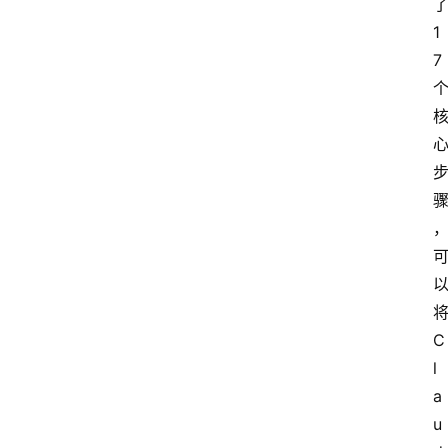
1
7
C
l
a
u