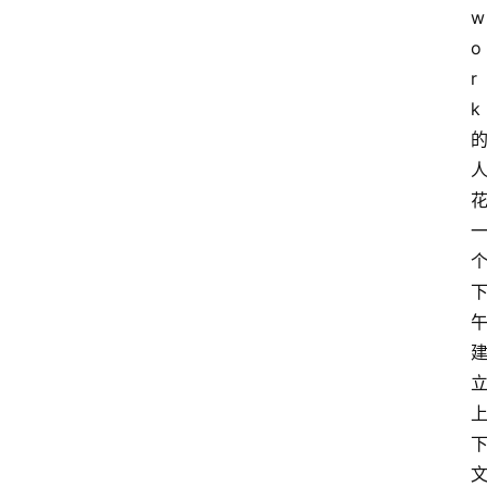
首
w
页
o
r
k
资
讯
A
i
快
讯
专
题