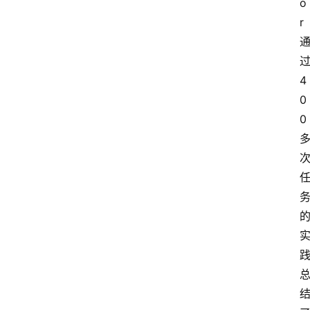
o
r
4
0
0