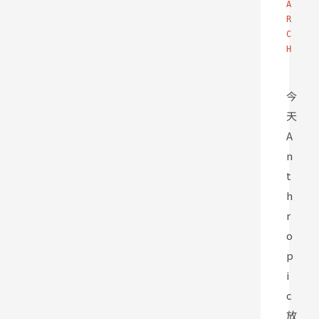
A
R
C
H
今
天
A
n
t
h
r
o
p
i
c
放