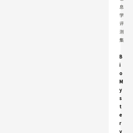
息
学
评
测
集
B
i
o
M
y
s
t
e
r
y