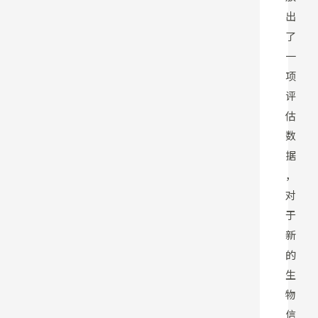
出
了
一
项
评
估
数
据
，
对
于
新
的
生
物
信