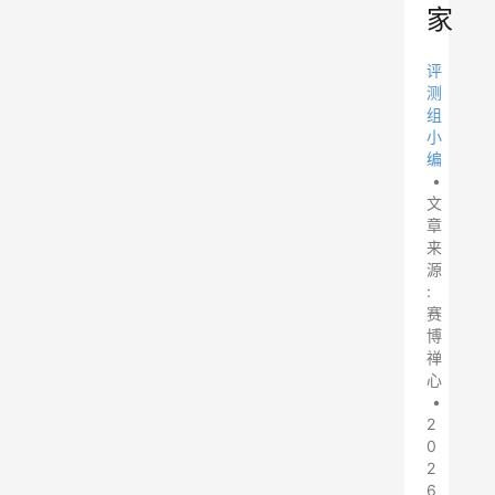
家
评
测
组
小
编
•
文
章
来
源
:
赛
博
禅
心
•
2
0
2
6