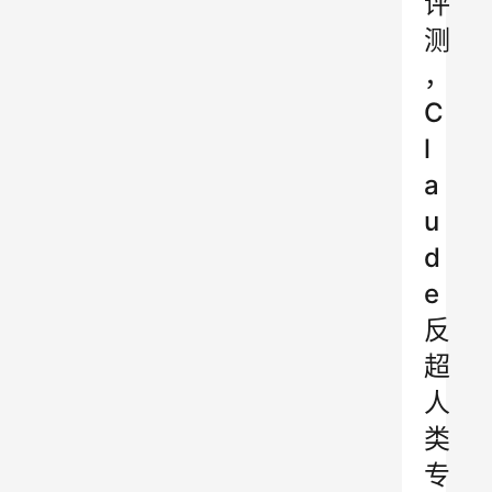
评
测
，
C
l
a
u
d
e
反
超
人
类
专