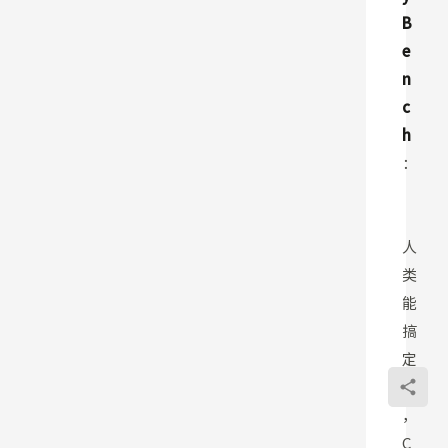
B
e
n
c
h
：
人
类
能
搞
定
的
，
C