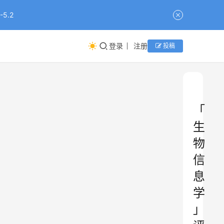
5.2
登录
注册
投稿
「
生
物
信
息
学
」