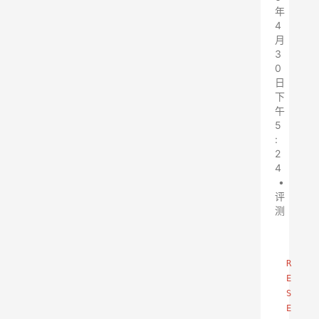
年
4
月
3
0
日
下
午
5
:
2
4
•
评
测
R
E
S
E