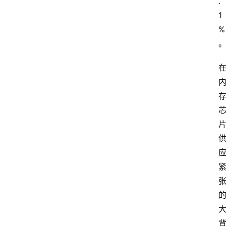
.
1
%