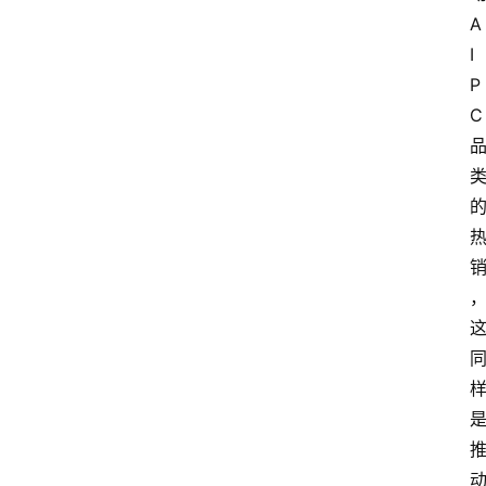
A
I 
P
C