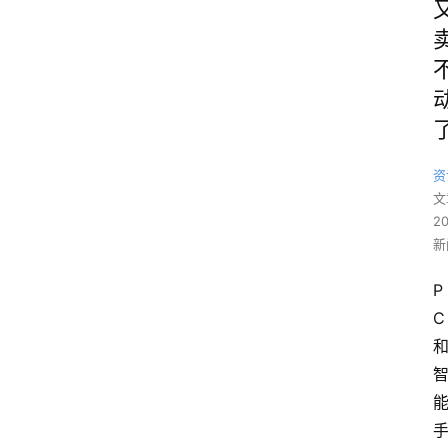
资
文
2
新
P
C