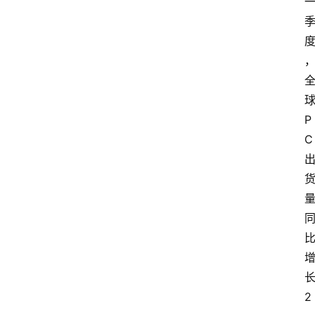
P
C
2