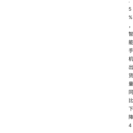
.
5
%
4