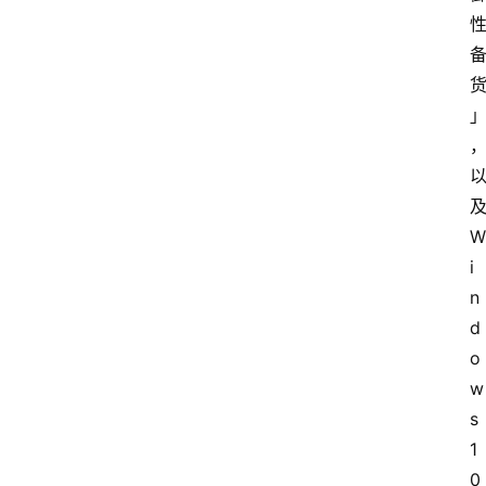
W
i
n
d
o
w
s 
1
0