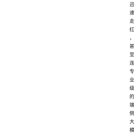
页
资
讯
A
i
快
讯
专
题
登录
注册
提