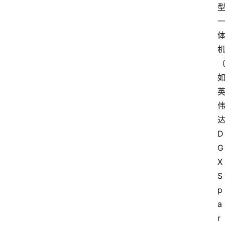
示
词
A
i
工
具
箱
D
联
G
系
X 
我
S
们
p
a
r