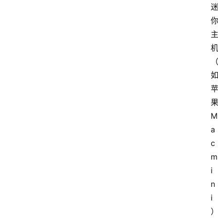
M
a
c 
m
i
n
i
首