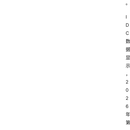
I
D
C
2
0
2
6