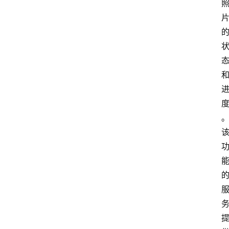
题
登录
注册
提
示
词
A
i
工
具
箱
联
系
我