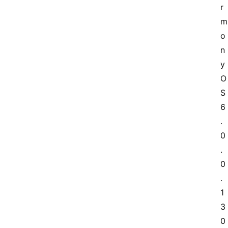
r
m
o
n
y
O
S 
6
.
0
.
0
.
1
3
0