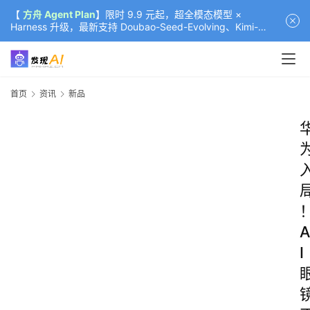
【
方舟 Agent Plan
】限时 9.9 元起，超全模态模型 ×
Harness 升级，最新支持 Doubao-Seed-Evolving、Kimi-
K3（部分）、GLM-5.2
首页
资讯
新品
A
I