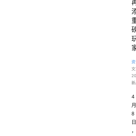
资
文
2
新
4
8