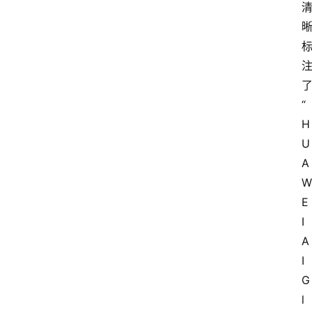
“
H
U
A
W
E
I 
A
I 
G
l