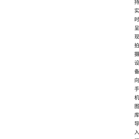
首
页
资
讯
A
i
快
讯
专