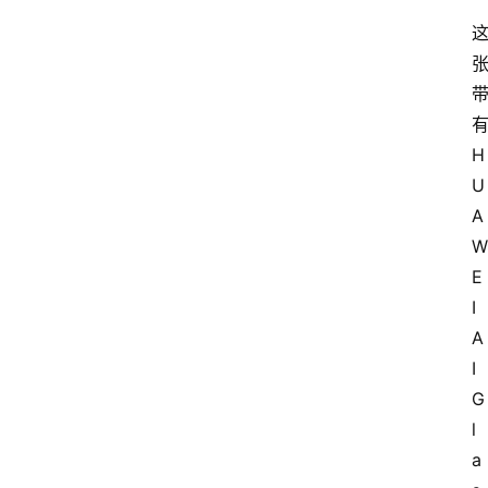
H
U
A
W
E
I 
A
I 
G
l
a