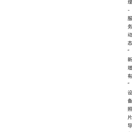
-
”
“