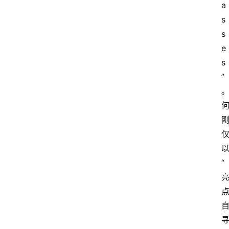
a
s
s
e
s
”
“