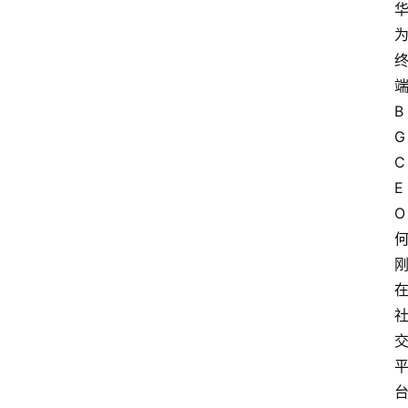
B
G 
C
E
O