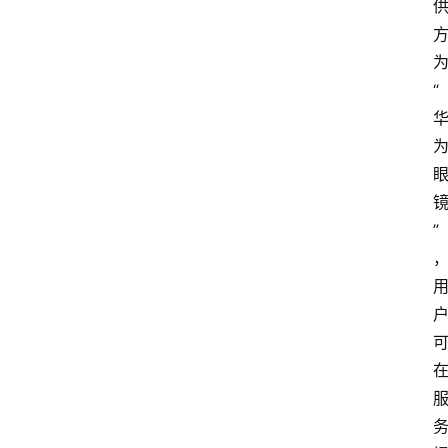
们
“
”