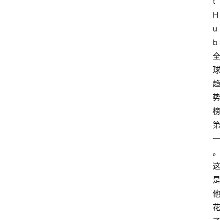
t
H
u
b