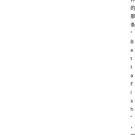
首
页
“
资
B
讯
e
t
t
A
a
i
F
快
讯
i
s
h
专
”
题