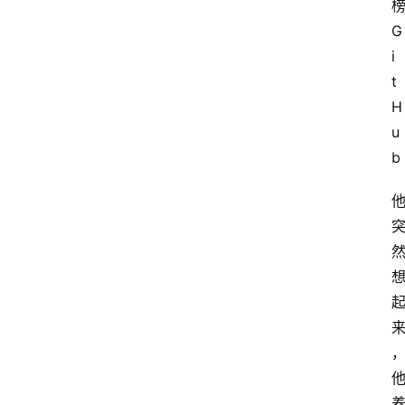
G
i
t
H
u
b