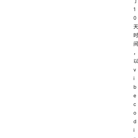
1
0
v
i
b
e 
c
o
d
i