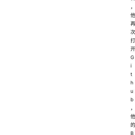
G
i
t
h
u
b
B