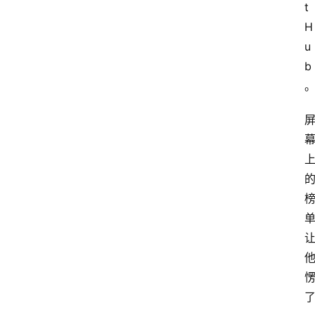
t
H
u
b