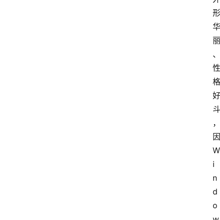
W
i
n
d
o
w