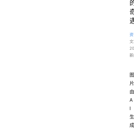
资
文
2
新
A
I