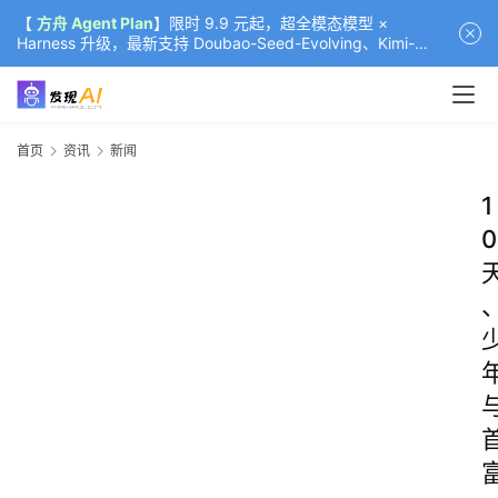
【
方舟 Agent Plan
】限时 9.9 元起，超全模态模型 ×
Harness 升级，最新支持 Doubao-Seed-Evolving、Kimi-
K3（部分）、GLM-5.2
首页
资讯
新闻
1
0