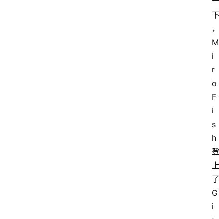
M
i
r
o
F
i
s
h
G
i