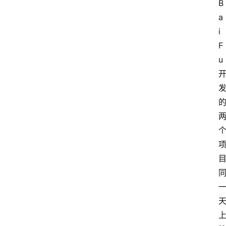
B
a
i
F
u