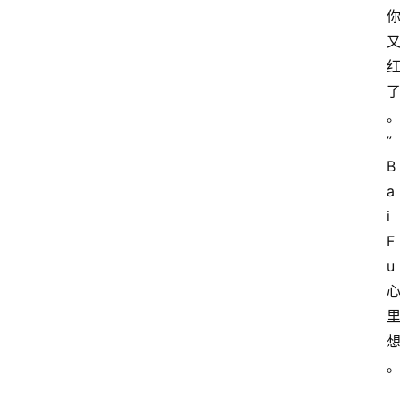
”
B
a
i
F
u