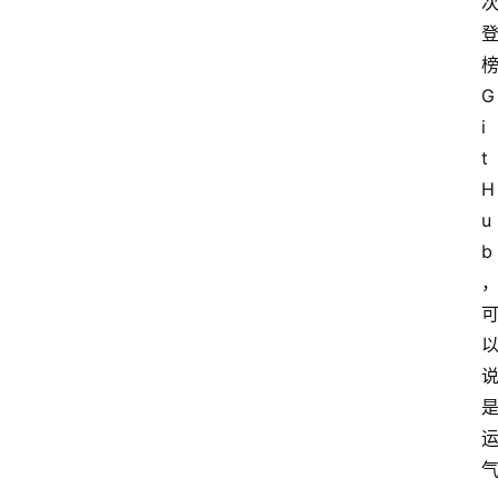
G
i
t
H
u
b