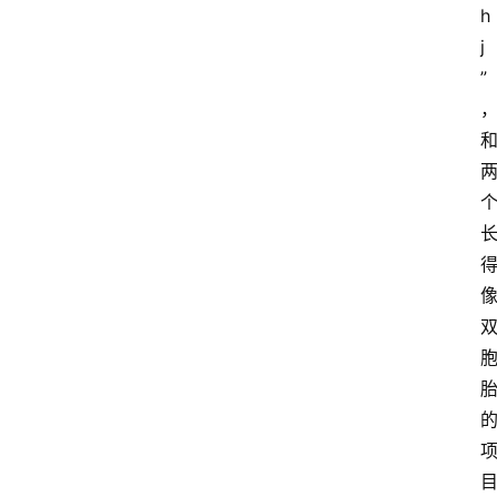
h
j
”