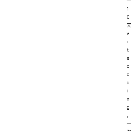
1
0
v
i
b
e 
c
o
d
i
n
g