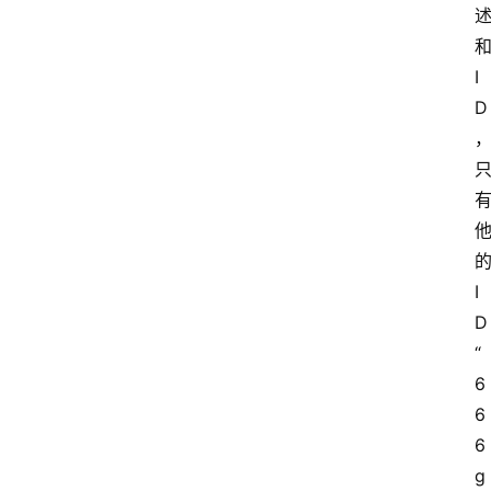
I
D
I
D
“
6
6
6
g