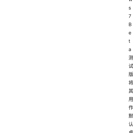
s
7 
B
e
t
a