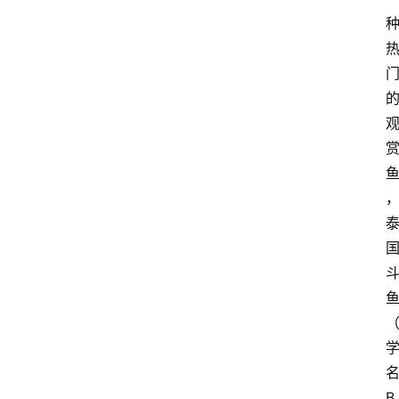
登录
注册
提
示
词
A
i
工
具
箱
联
系
我
们
B