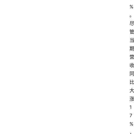
%
涨
1
7
%