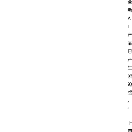
新
A
I 
”