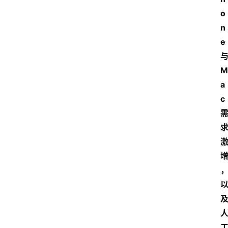
o
n
e 
与
M
a
c 