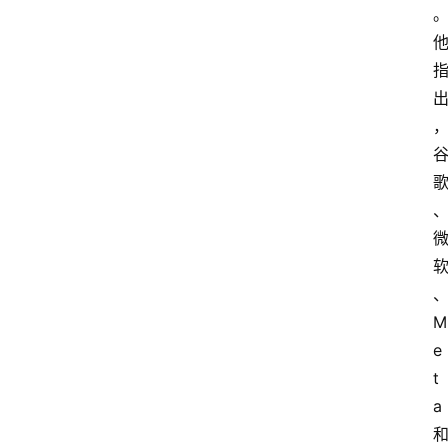
提
示
词
A
i
工
具
箱
联
M
系
e
我
t
们
a 