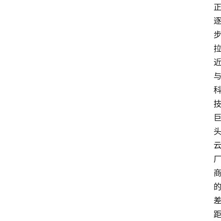
页
资
讯
A
i
快
讯
专
题
登录
注册