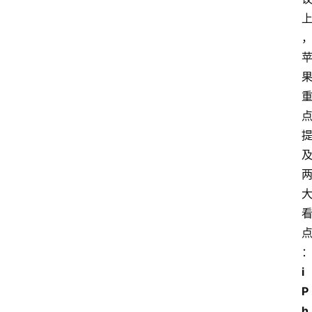
i
P
h