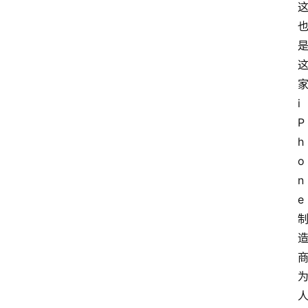
家
i
P
h
o
n
e 