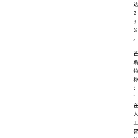
达
2
9
%
“