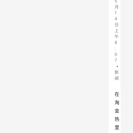
5
月
1
4
日
上
午
8
:
0
7
•
新
闻
在
淘
金
热
里