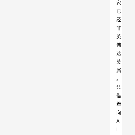
家
已
经
非
英
伟
达
莫
属
。
凭
借
着
向
A
I