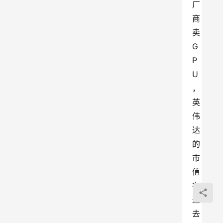
厂
商
卖
G
P
U
，
英
伟
达
的
市
值
在
过
去