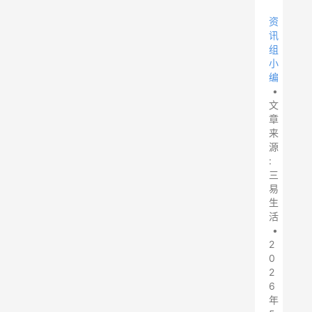
资
讯
组
小
编
•
文
章
来
源
:
三
易
生
活
•
2
0
2
6
年