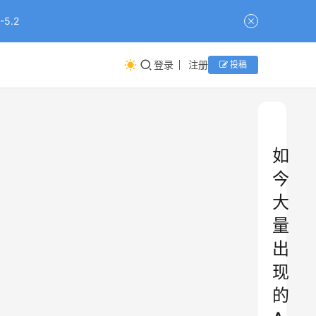
5.2
登录
注册
投稿
如
今
大
量
出
现
的