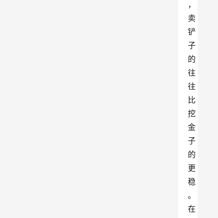
，
卖
铲
子
的
往
往
比
挖
金
子
的
更
稳
。
在