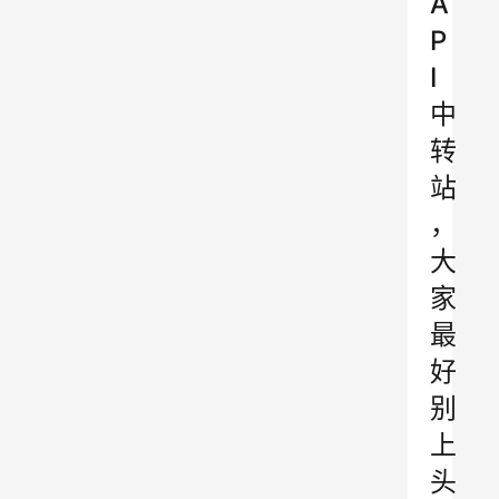
A
P
I
中
转
站
，
大
家
最
好
别
上
头