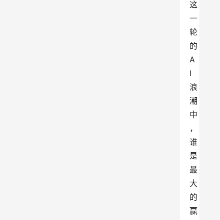
这
一
轮
的
A
I
浪
潮
中
，
谁
是
最
大
的
赢