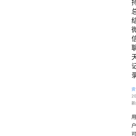
资
2
新