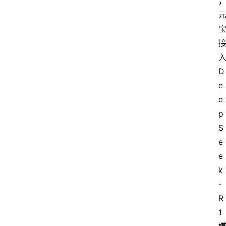
专
题
登录
注册
提
D
示
词
e
e
p
A
S
i
e
工
e
具
k
箱
-
R
联
1
系