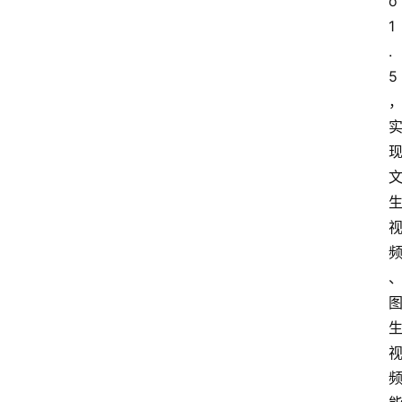
o
1
.
5