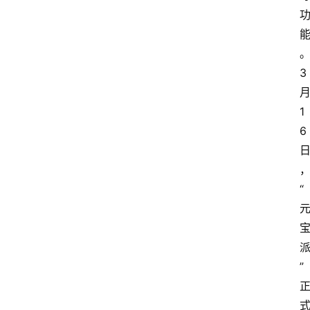
3
1
6
“
”