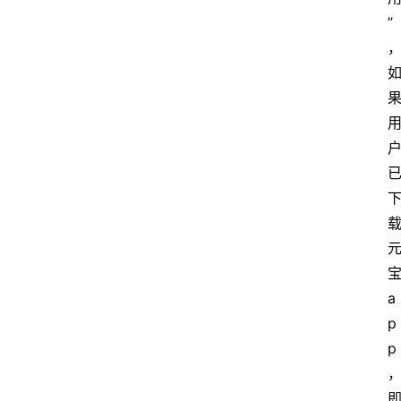
”
a
p
p