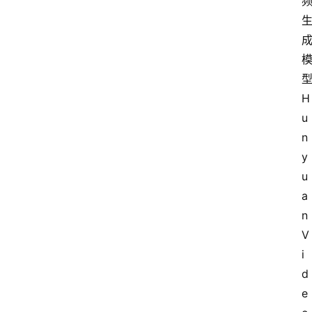
H
u
n
y
u
a
n
V
i
d
e