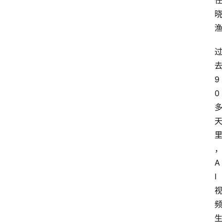
9
0
A
I