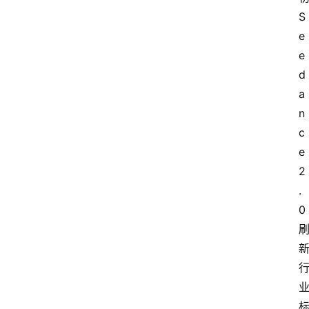
S
e
e
d
a
n
c
e 
2
.
0