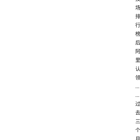
首
页
资
讯
A
i
快
…
讯
…
专
题