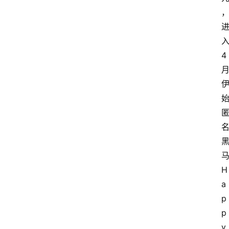
4
H
a
p
p
y