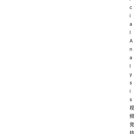
c
i
a
l 
A
n
a
l
y
s
i
s