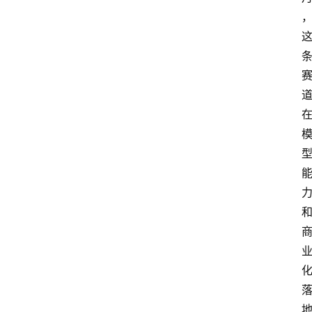
登录
注册
提
示
词
A
i
工
具
箱
联
系
我
们