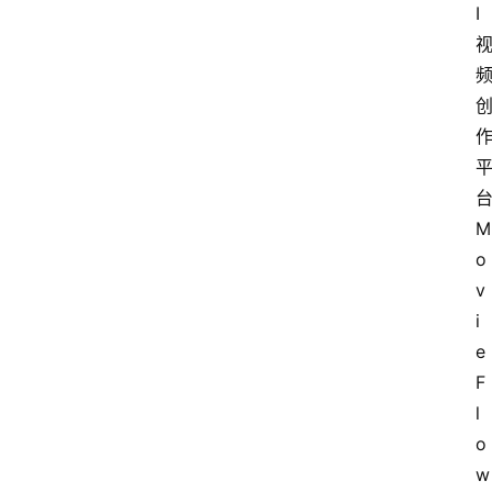
I
M
o
v
i
e
F
l
o
w