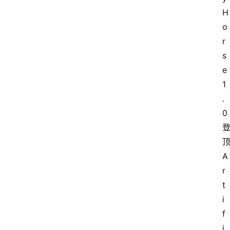
H
o
r
s
e 
1
.
0
A
r
t
i
f
i