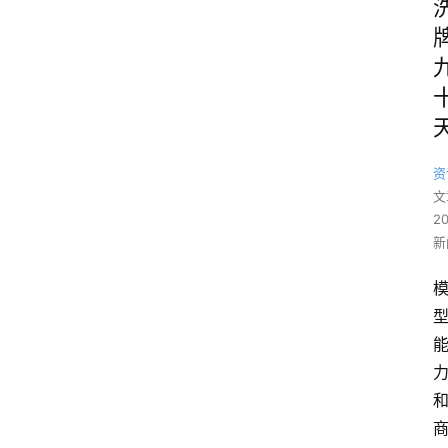
资
文
2
新