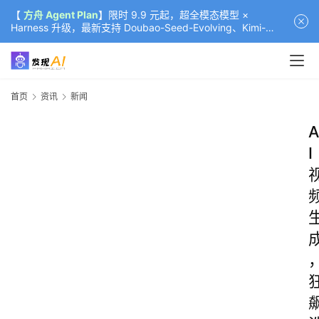
【
方舟 Agent Plan
】限时 9.9 元起，超全模态模型 ×
Harness 升级，最新支持 Doubao-Seed-Evolving、Kimi-
K3（部分）、GLM-5.2
首页
资讯
新闻
A
I