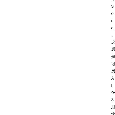
S
o
r
a
A
I
3