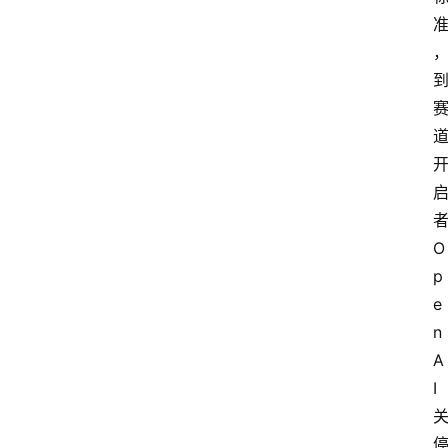
O
p
e
n
A
I