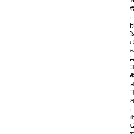
登录
注册
提
示
词
A
i
工
具
箱
联
系
我
们