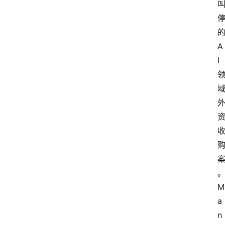
A
I
M
a
n