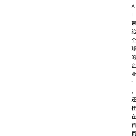
A
I
”