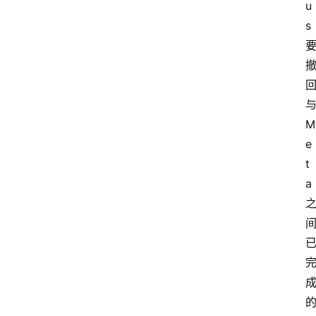
u
s
M
e
t
a