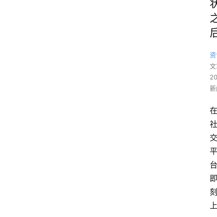
资
文
2
新