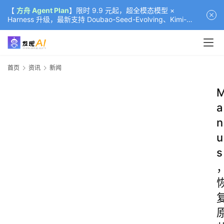
【
方舟 Agent Plan
】限时 9.9 元起，超全模态模型 ×
Harness 升级，最新支持 Doubao-Seed-Evolving、Kimi-
K3（部分）、GLM-5.2
首页
资讯
新闻
a
n
u
s