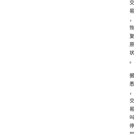
首
页
资
讯
A
i
快
讯
专
题