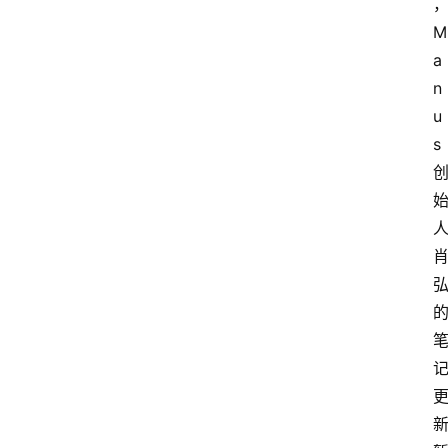
M
a
n
u
s