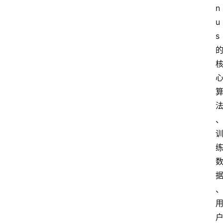
n
u
s