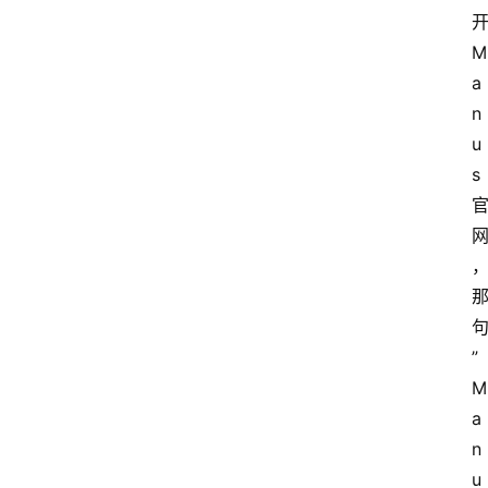
M
a
n
u
s
”
M
a
n
u