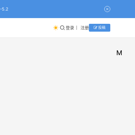
5.2
登录
注册
投稿
Manu
接盘
新
闻
Man
的腾
高薪
讯，
人、
投资
尝不
资
加开
另一
讯组小
2026年
腾讯
焦虑
月16日
Met
13
新
Met