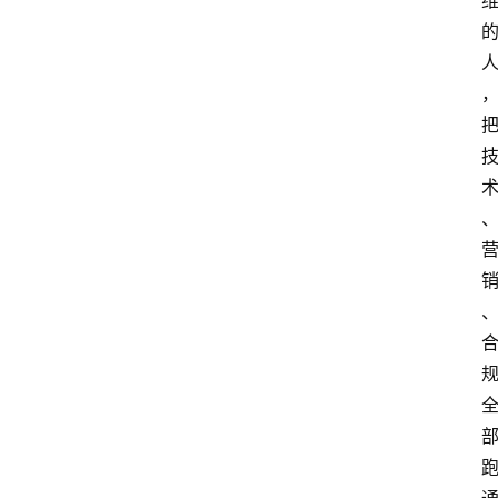
示
词
A
i
工
具
箱
联
系
我
们