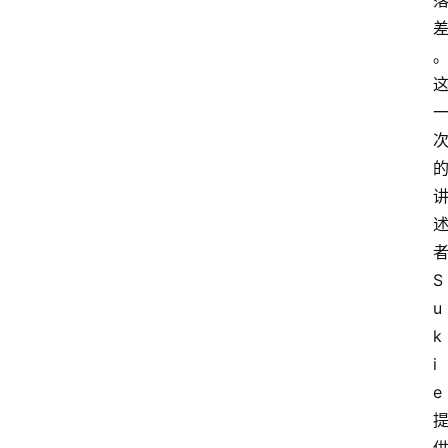
S
u
k
i
e
首