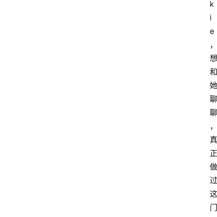
k
i
e