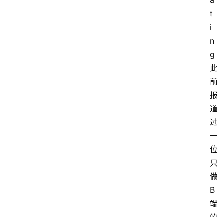
a
t
i
n
g
B