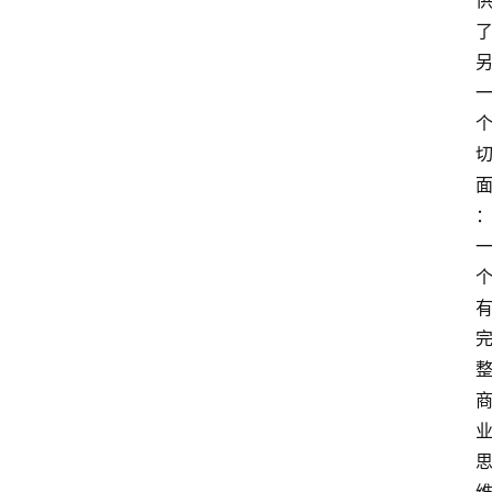
页
资
讯
A
i
快
讯
专
题
登录
注册
提