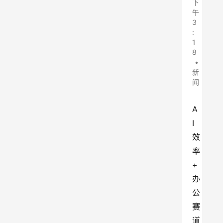
下
午
3
:
1
8
•
新
闻
A
I
效
率
+
办
公
赛
道