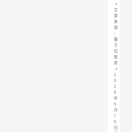
•
文
章
来
源
:
量
子
位
智
库
•
2
0
2
6
年
5
月
1
0
日