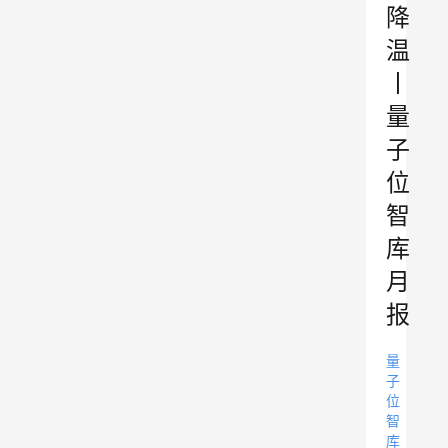
降
温
丨
量
子
位
智
库
月
报
量
子
位
智
库