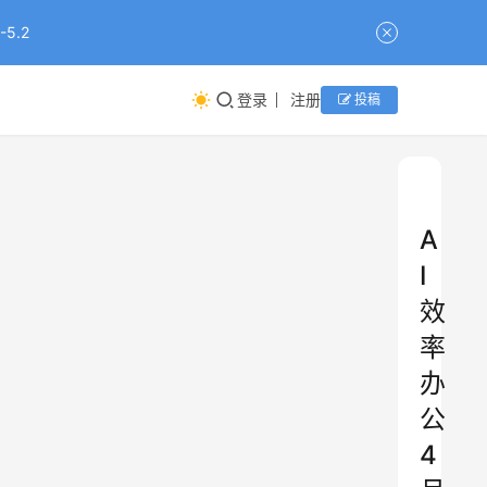
5.2
登录
注册
投稿
A
I
效
率
办
公
4