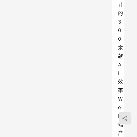
计
的
3
0
0
余
款
A
I
效
率
W
e
b
端
产