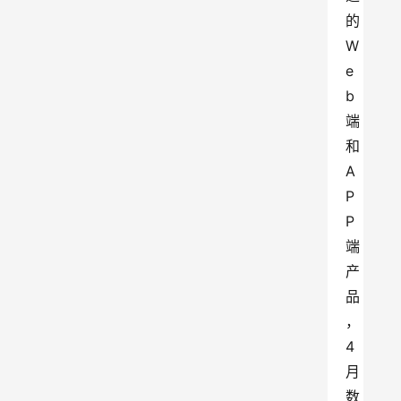
的
W
e
b
端
和
A
P
P
端
产
品
，
4
月
数