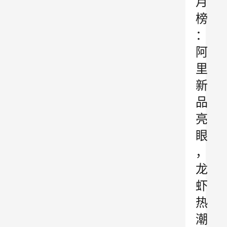
月
榜
：
阿
里
新
品
亮
眼
，
龙
虾
热
潮