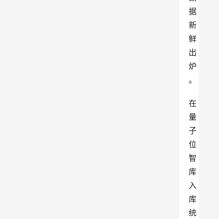
据
新
鲜
出
炉
。
在
量
子
位
智
库
入
库
统