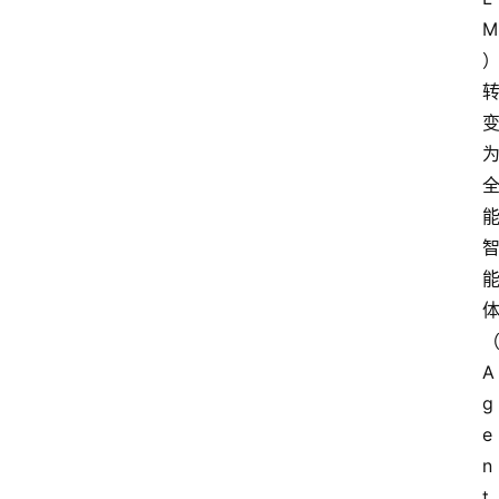
M
A
g
e
n
t