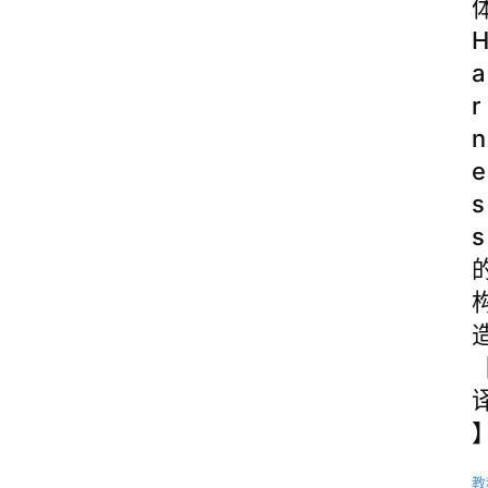
a
r
n
e
s
s
教