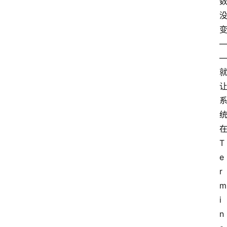
在
T
e
r
m
i
n