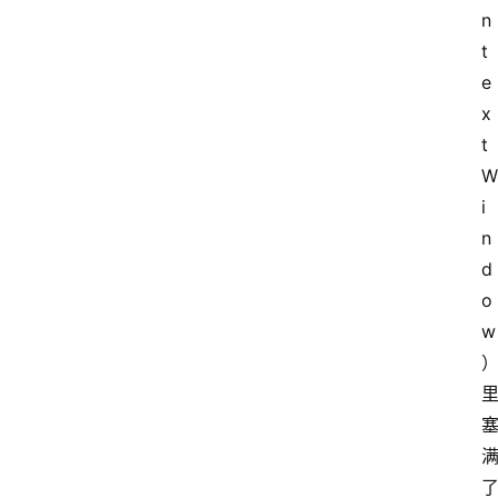
n
t
e
x
t 
W
i
n
d
o
w