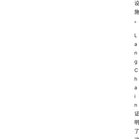
题
登录
注册
提
示
L
词
a
n
g
A
C
i
h
工
a
具
箱
i
n 
联
系
我