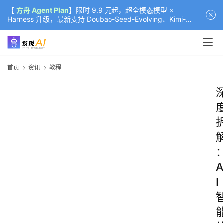
【
方舟 Agent Plan
】限时 9.9 元起，超全模态模型 ×
Harness 升级，最新支持 Doubao-Seed-Evolving、Kimi-
K3（部分）、GLM-5.2
首页
资讯
教程
A
I