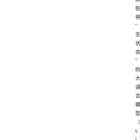
“
”
L
L