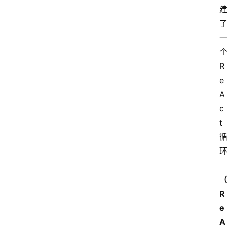
个
R
e
A
c
t 
R
e
A