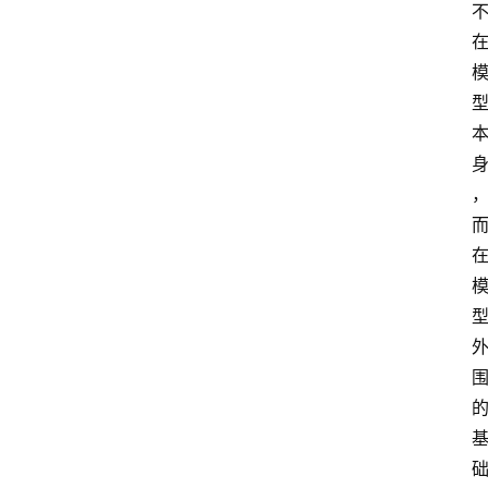
首
页
资
讯
A
i
快
讯
专