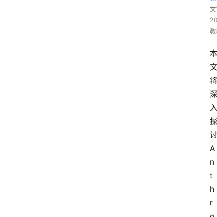
文
2
教
讨
A
n
t
h
r
o