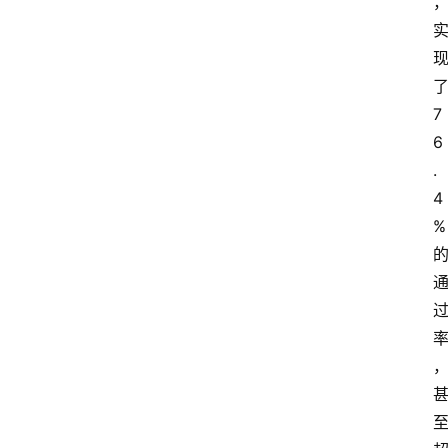
了
7
6
.
4
% 