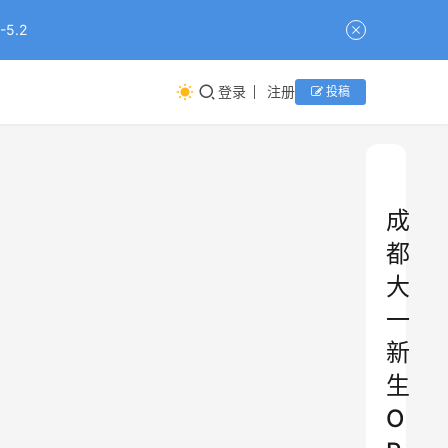
5.2
登录
注册
投稿
成
都
大
一
新
生
O