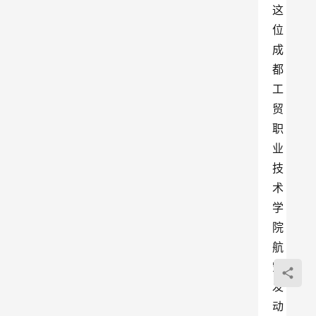
这
位
成
都
工
贸
职
业
技
术
学
院
航
空
发
动