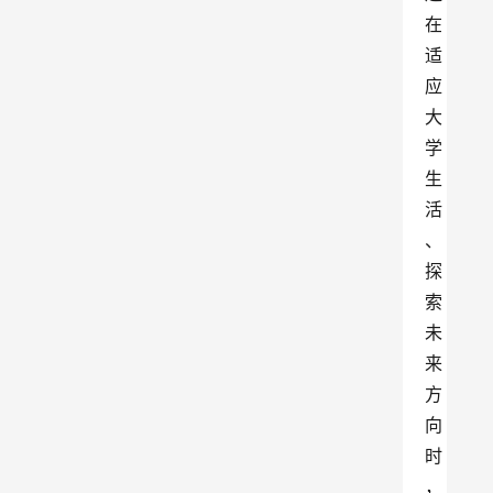
在
适
应
大
学
生
活
、
探
索
未
来
方
向
时
，