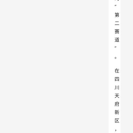
“
第
二
赛
道
”
。
在
四
川
天
府
新
区
，