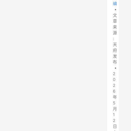
编
•
文
章
来
源
:
天
府
发
布
•
2
0
2
6
年
5
月
1
2
日