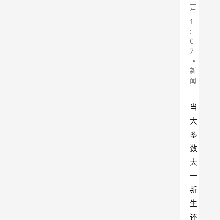
上
午
1
:
0
7
•
新
闻
当
大
多
数
大
一
新
生
还