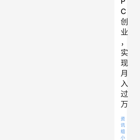
P
C
创
业
，
实
现
月
入
过
万
资
讯
组
小