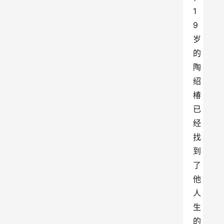
1
9
岁
的
陶
绍
椿
已
经
找
到
了
他
人
生
的