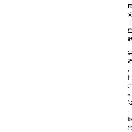
撰
星
B