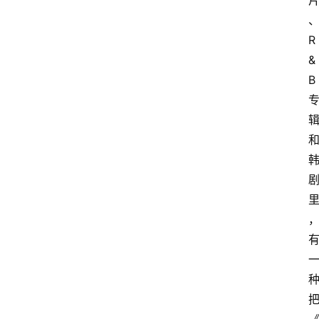
R
&
B