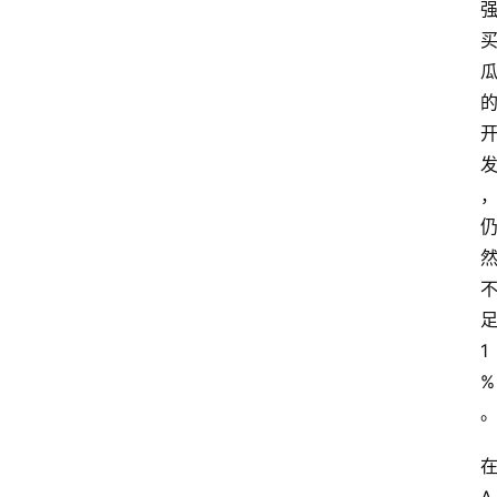
专
题
登录
注册
提
示
词
A
i
工
1
具
箱
%
联
系