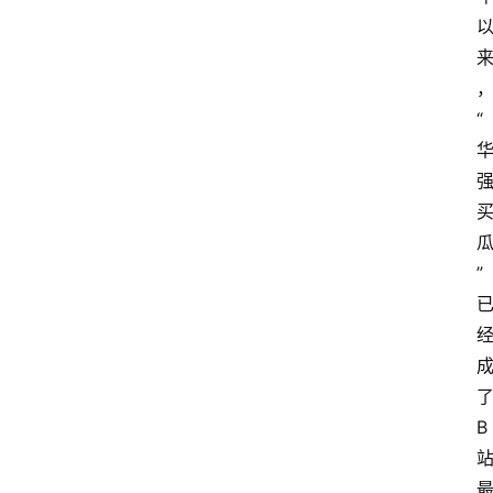
“
”
B