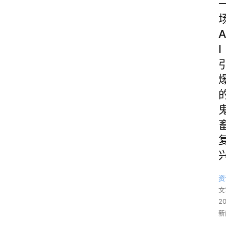
A
I
资
文
2
新