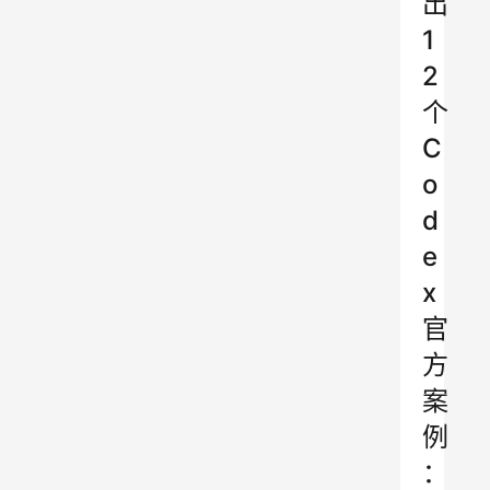
出
1
2
个
C
o
d
e
x
官
方
案
例
：