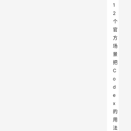
1
2 
个
官
方
场
景
把 
C
o
d
e
x 
的
用
法