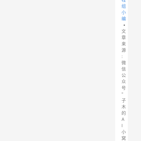
组
小
编
•
文
章
来
源
:
微
信
公
众
号
"
子
木
的
A
I
小
窝