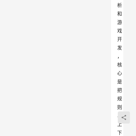
析
和
游
戏
开
发
，
核
心
是
把
规
则
、
上
下