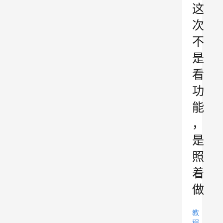
这
次
不
是
看
功
能
，
是
照
着
做
教
程