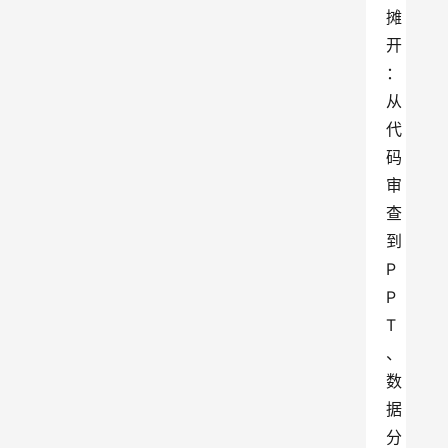
摊
开
：
从
代
码
审
查
到 
P
P
T
、
数
据
分