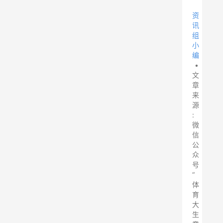
资
讯
组
小
编
•
文
章
来
源
:
微
信
公
众
号
“
体
育
大
生