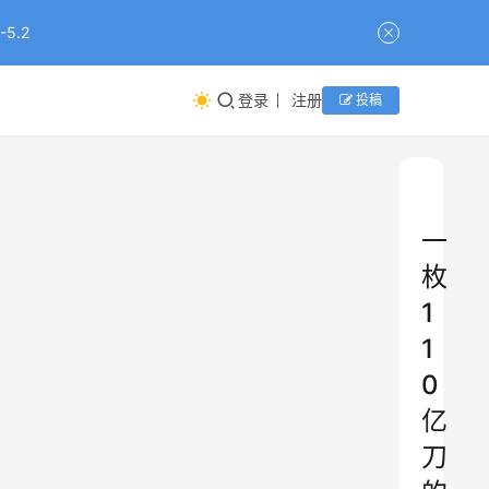
5.2
登录
注册
投稿
一
枚
1
1
0
亿
刀