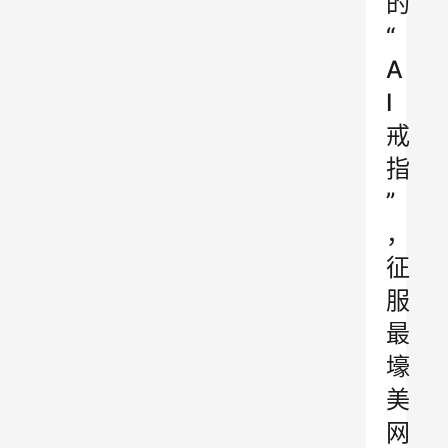
的
“
A
I
戒
指
”
，
征
服
最
壕
美
网