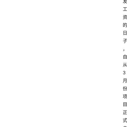
专
题
登录
注册
提
示
词
A
3
i
工
具
箱
联
系