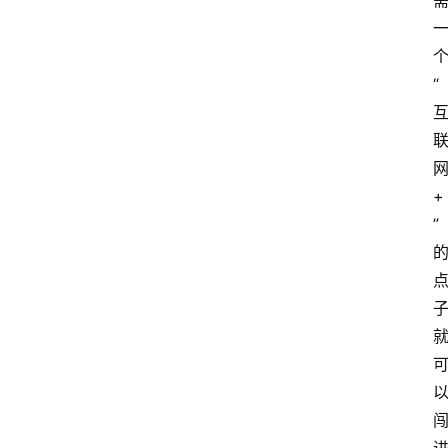
“
+
”