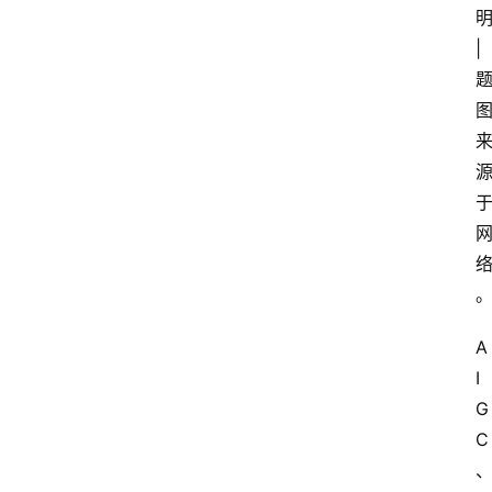
|
A
I
G
C