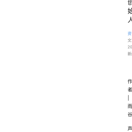
资
文
2
新
|