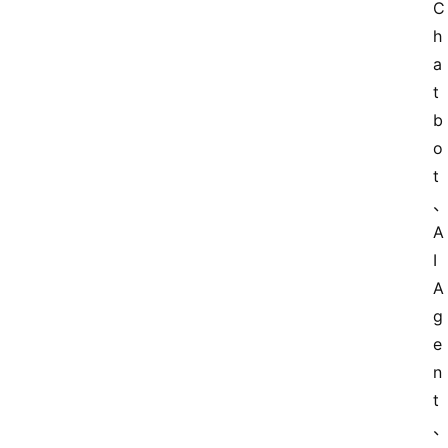
C
h
a
t
b
o
t
A
I 
A
g
e
n
t