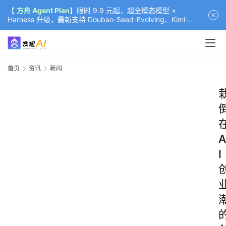
【
方舟 Agent Plan
】限时 9.9 元起，超全模态模型 ×
Harness 升级，最新支持 Doubao-Seed-Evolving、Kimi-
K3（部分）、GLM-5.2
首页
资讯
新闻
A
I