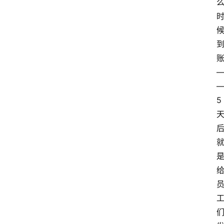
首
页
5
资
讯
A
i
快
讯