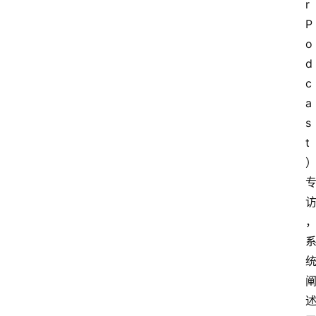
r 
P
o
d
c
a
s
t