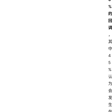
%
4
5
%