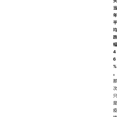
4
6
%