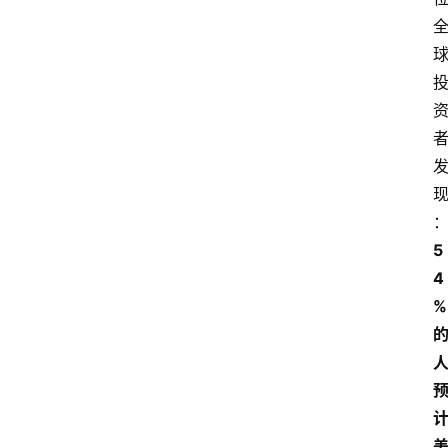
5
4
%