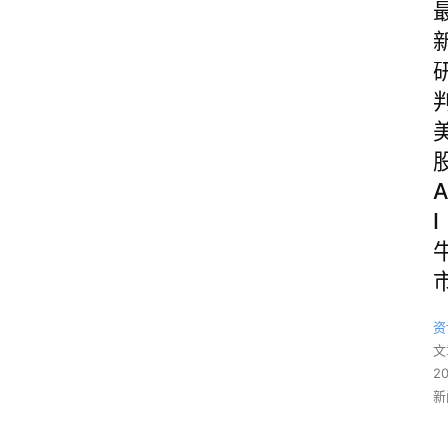
A
I
资
文
2
新