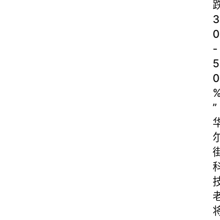
3
0
-
5
0
”