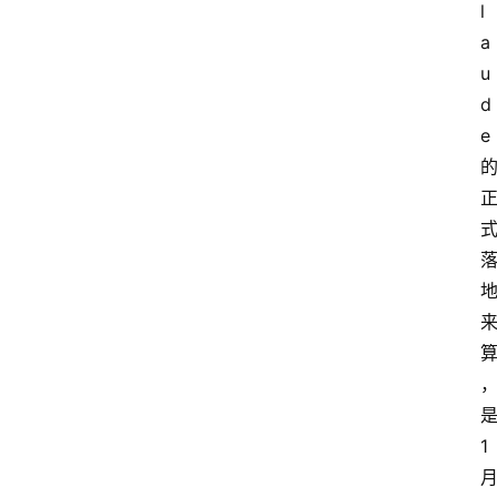
l
a
u
d
e
1