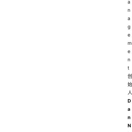
a
n
a
g
e
m
e
n
t
D
a
n 
N