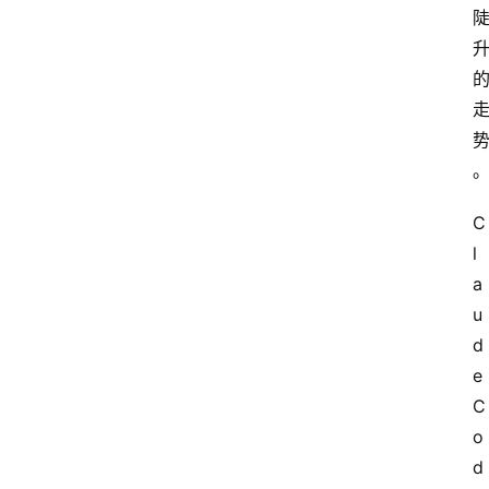
们
C
l
a
u
d
e 
C
o
d