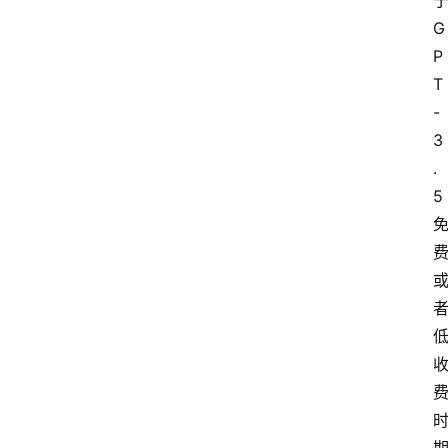
G
P
T
-
3
.
5 