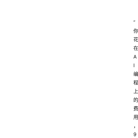
“
在
A
I 
9