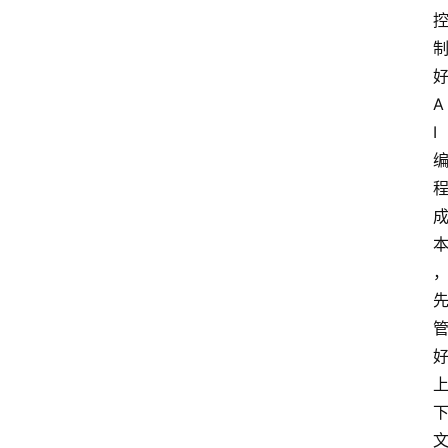
好
A
I 