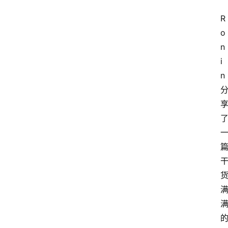
R
o
n
i
n 