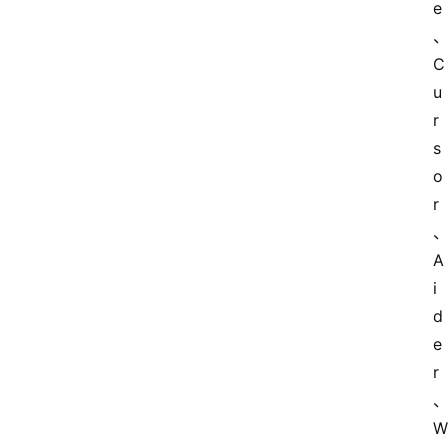
e
C
u
r
s
o
r
A
i
d
e
r
W