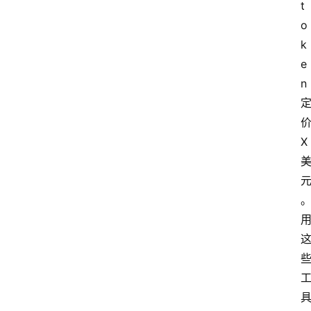
t
o
k
e
n 
价
X 