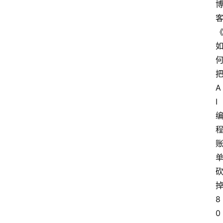
把
A
I 
掉
8
0