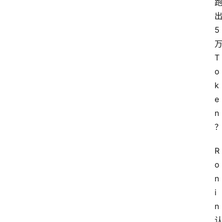
出
5 
万
T
o
k
e
n
R
o
n
i
n 