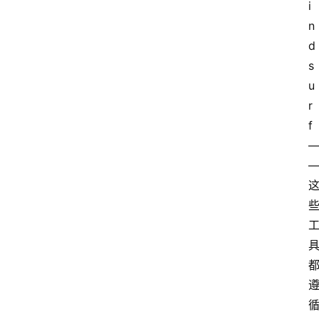
i
n
d
s
u
r
f
—