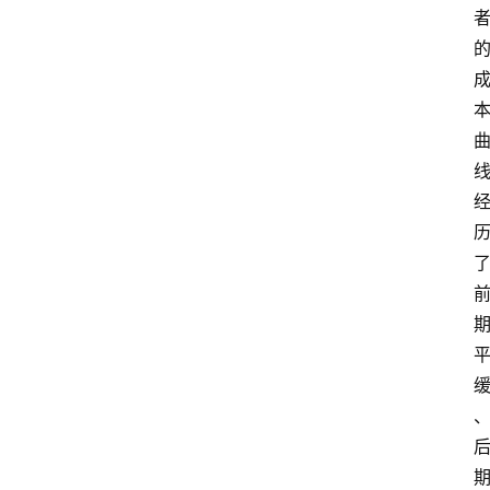
题
登录
注册
提
示
词
A
i
工
具
箱
联
系
我