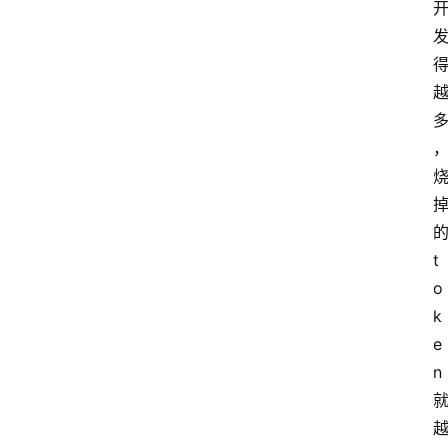
的
t
o
k
e
n 